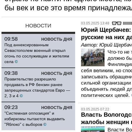
бы век и все это время принадлежа
03.05.2025 13:48
НОВОСТИ
Юрий Щербачев: 
русские на них да
09:58
НОВОСТЬ ДНЯ
Автор:
Юрий Щербач
Под аннексированным
Севастополем военный открыл
Что-то не 
огонь по сослуживцам и жителям
должно бы
села
©
Финляндии 
себя великим, но спо
09:38
НОВОСТЬ ДНЯ
записывать обращения
Правительство разрешило
сильной организации
продавать в РФ бензин ранее
объединять людей дл
запрещенных стандартов Евро —
политических целей.
2, 3 и 4
©
09:23
НОВОСТЬ ДНЯ
03.05.2025 07:22
"Системная оппозиция" и
Власть Вологодс
избиркомы пытаются выдавить
жалобы женщин н
"Яблоко" с выборов
©
Власти Во