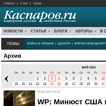
Главная
|
О нас
|
Архив
НОВОСТИ
СТАТЬИ
БЛОГИ
АВТОРЫ
В 
ТЕМЫ
ВОЙНА В УКРАИНЕ
|
ЦЕНЗУРА
|
ФОРУМ СВОБОДНОЙ 
Архив
МАЙ 2025
Пн
Вт
Ср
Чт
Пт
Сб
Вс
Пн
Вт
Ср
Чт
Пт
Сб
1
2
3
4
5
6
7
8
9
10
19
20
21
22
23
24
25
26
27
28
29
30
31
03.05.2025 20:20
WP: Минюст США в