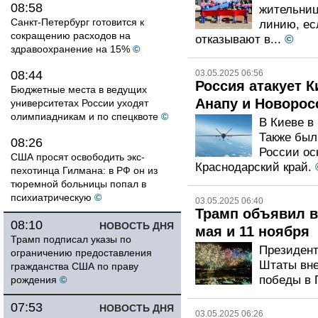
08:58
жительниц
Санкт-Петербург готовится к
линию, ес
сокращению расходов на
отказывают в...
©
здравоохранение на 15%
©
08:44
03.05.2025 06:56
Россия атакует К
Бюджетные места в ведущих
Анапу и Новорос
университетах России уходят
олимпиадникам и по спецквоте
©
В Киеве в
Также был
08:26
России ос
США просят освободить экс-
Краснодарский край.
пехотинца Гилмана: в РФ он из
тюремной больницы попал в
психиатрическую
©
03.05.2025 06:40
Трамп объявил 
08:10
НОВОСТЬ ДНЯ
мая и 11 ноября
Трамп подписал указы по
Президент
ограничению предоставления
Штаты вне
гражданства США по праву
победы в 
рождения
©
07:53
НОВОСТЬ ДНЯ
03.05.2025 06:26