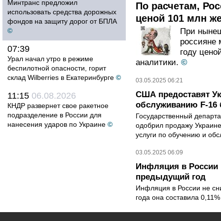
Минтранс предложил
По расчетам, Рос
использовать средства дорожных
ценой 101 млн ж
фондов на защиту дорог от БПЛА
©
При нынеш
россияне 
07:39
году цено
Урал начал утро в режиме
аналитики.
©
беспилотной опасности, горит
склад Wilberries в Екатеринбурге
©
03.05.2025 06:21
США предоставят Ук
11:15
06.08.2026
обслуживанию F-16 
КНДР развернет свое ракетное
подразделение в России для
Государственный департа
нанесения ударов по Украине
©
одобрил продажу Украине 
услуги по обучению и об
03.05.2025 06:09
Инфляция в России 
предыдущий год
Инфляция в России не сни
года она составила 0,11%