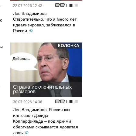
,
22.07.2026 12:42
Лев Владимиров:
Отвратительно, что я много лет
но
идеализировал, заблуждался в
России.
©
й
КОЛОНКА
ты
е
Страна исключительных
размеров
30.07.2026 14:36
Лев Владимиров: Россия как
иллюзион Дэвида
Копперфильда – под яркими
обертками скрывается ядовитая
ложь.
©