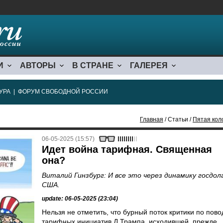
И
АВТОРЫ
В СТРАНЕ
ГАЛЕРЕЯ
УРА
|
ФОРУМ СВОБОДНОЙ РОССИИ
Главная
/ Статьи /
Пятая кол
06-05-2025 (15:57)
Идет война тарифная. Священная
она?
Виталий Гинзбург: И все это через динамику госдол
США.
update: 06-05-2025 (23:04)
Нельзя не отметить, что бурный поток критики по пово
тарифных инициатив Д.Трампа, исходившей, прежде