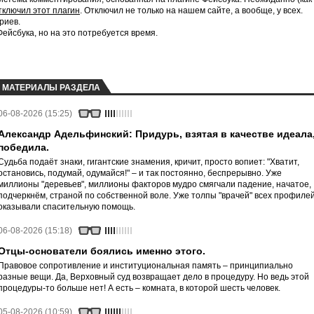
тключил этот плагин
. Отключил не только на нашем сайте, а вообще, у всех.
риев.
йсбука, но на это потребуется время.
МАТЕРИАЛЫ РАЗДЕЛА
06-08-2026 (15:25)
Александр Адельфинский: Придурь, взятая в качестве идеала
победила.
Судьба подаёт знаки, гигантские знамения, кричит, просто вопиет: "Хватит,
остановись, подумай, одумайся!" – и так постоянно, беспрерывно. Уже
миллионы "деревьев", миллионы факторов мудро смягчали падение, начатое,
подчеркнём, страной по собственной воле. Уже толпы "врачей" всех профиле
оказывали спасительную помощь.
06-08-2026 (15:18)
Отцы-основатели боялись именно этого.
Правовое сопротивление и институциональная память – принципиально
разные вещи. Да, Верховный суд возвращает дело в процедуру. Но ведь этой
процедуры-то больше нет! А есть – комната, в которой шесть человек.
05-08-2026 (10:59)