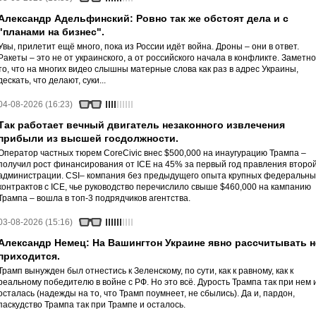
Александр Адельфинский: Ровно так же обстоят дела и с
"планами на бизнес".
Увы, прилетит ещё много, пока из России идёт война. Дроны – они в ответ.
Ракеты – это не от украинского, а от российского начала в конфликте. Заметно
то, что на многих видео слышны матерные слова как раз в адрес Украины,
дескать, что делают, суки...
04-08-2026 (16:23)
Так работает вечный двигатель незаконного извлечения
прибыли из высшей госдолжности.
Оператор частных тюрем CoreCivic внес $500,000 на инаугурацию Трампа –
получил рост финансирования от ICE на 45% за первый год правления второ
администрации. CSI– компания без предыдущего опыта крупных федеральны
контрактов с ICE, чье руководство перечислило свыше $460,000 на кампанию
Трампа – вошла в топ-3 подрядчиков агентства.
03-08-2026 (15:16)
Александр Немец: На Вашингтон Украине явно рассчитывать н
приходится.
Трамп вынужден был отнестись к Зеленскому, по сути, как к равному, как к
реальному победителю в войне с РФ. Но это всё. Дурость Трампа так при нем 
осталась (надежды на то, что Трамп поумнеет, не сбылись). Да и, пардон,
паскудство Трампа так при Трампе и осталось.