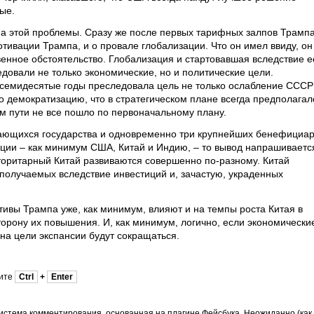
ые.
она этой проблемы. Сразу же после первых тарифных залпов Трампа
тивации Трампа, и о провале глобализации. Что он имел ввиду, он
венное обстоятельство. Глобализация и стартовавшая вследствие е
довали не только экономические, но и политические цели.
 семидесятые годы преследовала цель не только ослабление СССР
го демократизацию, что в стратегическом плане всегда предполагал
м пути не все пошло по первоначальному плану.
вающихся государства и одновременно три крупнейших бенефициа
зации – как минимум США, Китай и Индию, – то вывод напрашиваетс
торитарный Китай развиваются совершенно по-разному. Китай
 получаемых вследствие инвестиций и, зачастую, украденных
тивы Трампа уже, как минимум, влияют и на темпы роста Китая в
сторону их повышения. И, как минимум, логично, если экономически
на цели экспансии будут сокращаться.
мите
Ctrl
+
Enter
истема комментирования, основанная на плагине Фейсбука. Неожиданно (как