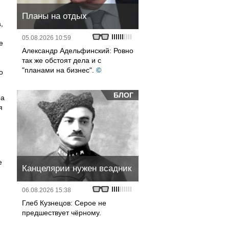
Планы на отдых
,
05.08.2026 10:59
е
Александр Адельфинский: Ровно
так же обстоят дела и с
"планами на бизнес".
©
о
БЛОГ
ра
я
е
Канцелярии нужен всадник
06.08.2026 15:38
Глеб Кузнецов: Серое не
предшествует чёрному.