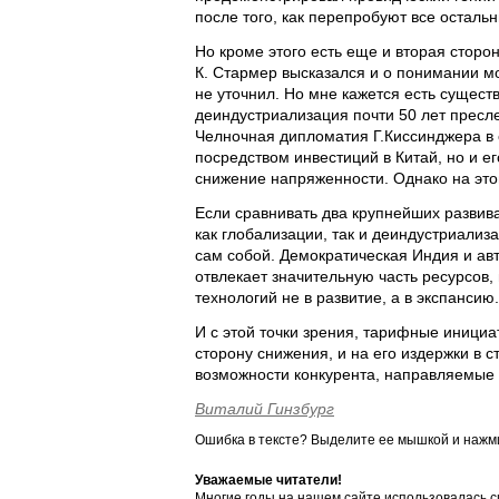
после того, как перепробуют все остальн
Но кроме этого есть еще и вторая стор
К. Стармер высказался и о понимании мо
не уточнил. Но мне кажется есть сущест
деиндустриализация почти 50 лет пресле
Челночная дипломатия Г.Киссинджера в
посредством инвестиций в Китай, но и е
снижение напряженности. Однако на это
Если сравнивать два крупнейших разви
как глобализации, так и деиндустриали
сам собой. Демократическая Индия и ав
отвлекает значительную часть ресурсов,
технологий не в развитие, а в экспансию.
И с этой точки зрения, тарифные инициа
сторону снижения, и на его издержки в 
возможности конкурента, направляемые 
Виталий Гинзбург
Ошибка в тексте? Выделите ее мышкой и наж
Уважаемые читатели!
Многие годы на нашем сайте использовалась с