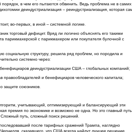
 порядок, в чем его пытаются обвинить. Ведь проблема не в самих
в дихотомии деиндустриализация – реиндустриализация, которая са
тоит, во-первых, в иной – системной логике.
ник торговый дефицит. Вряд ли логично объяснять его такими
та парикмахерской с парикмахером или покупателя булочной с
ю социальную структуру, решила ряд проблем, но породила и
чительно системно через:
 бенефициаров деиндустриализации США – глобальных компаний;
в правообладателей и бенефициаров человеческого капитала;
по защите союзников.
 алгоритм, учитывающий, оптимизирующий и балансирующий эти
кая премия по экономике и возможно не одна. Но это главный путь
 Сложный путь, сложный поиск решений.
, последовавший после тарифных сражений Трампа, наглядно
Черчилля, сказавшего, что США всегда найдут лучшее решение