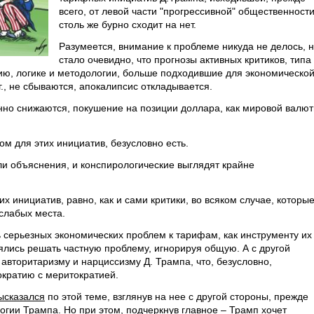
всего, от левой части "прогрессивной" общественности
столь же бурно сходит на нет.
Разумеется, внимание к проблеме никуда не делось, 
стало очевидно, что прогнозы активных критиков, типа
ю, логике и методологии, больше подходившие для экономическо
., не сбываются, апокалипсис откладывается.
но снижаются, покушение на позиции доллара, как мировой валю
м для этих инициатив, безусловно есть.
ли объяснения, и конспирологические выглядят крайне
их инициатив, равно, как и сами критики, во всяком случае, которы
слабых места.
 серьезных экономических проблем к тарифам, как инструменту их
ялись решать частную проблему, игнорируя общую. А с другой
авторитаризму и нарциссизму Д. Трампа, что, безусловно,
ократию с меритократией.
ысказался
по этой теме, взглянув на нее с другой стороны, прежде
огии Трампа. Но при этом, подчеркнув главное – Трамп хочет