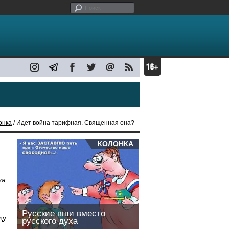
онка
/ Идет война тарифная. Священная она?
КОЛОНКА
га
Русские вши вместо
ду
русского духа