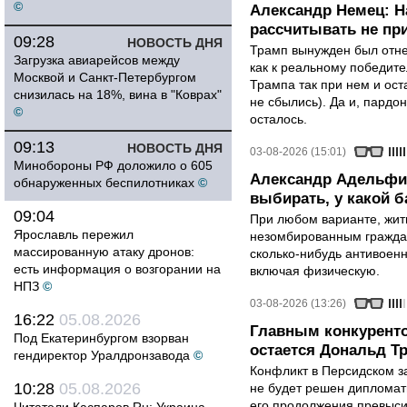
©
Александр Немец: Н
рассчитывать не пр
09:28
НОВОСТЬ ДНЯ
Трамп вынужден был отнес
Загрузка авиарейсов между
как к реальному победите
Москвой и Санкт-Петербургом
Трампа так при нем и ост
снизилась на 18%, вина в "Коврах"
не сбылись). Да и, пардо
©
осталось.
09:13
НОВОСТЬ ДНЯ
03-08-2026 (15:01)
Минобороны РФ доложило о 605
Александр Адельфи
обнаруженных беспилотниках
©
выбирать, у какой б
09:04
При любом варианте, жит
Ярославль пережил
незомбированным граждан
массированную атаку дронов:
сколько-нибудь антивоен
есть информация о возгорании на
включая физическую.
НПЗ
©
03-08-2026 (13:26)
16:22
05.08.2026
Главным конкурент
Под Екатеринбургом взорван
остается Дональд Т
гендиректор Уралдронзавода
©
Конфликт в Персидском з
10:28
05.08.2026
не будет решен дипломати
его продолжения превыси