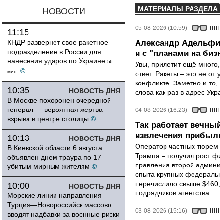
МАТЕРИАЛЫ РАЗДЕЛА
НОВОСТИ
05-08-2026 (10:59)
11:15
КНДР развернет свое ракетное
Александр Адельфин
подразделение в России для
и с "планами на биз
нанесения ударов по Украине
56
Увы, прилетит ещё много,
©
мин.
ответ. Ракеты – это не от
конфликте. Заметно и то
10:35
НОВОСТЬ ДНЯ
слова как раз в адрес Укра
В Москве похоронен очередной
генерал — вероятная жертва
04-08-2026 (16:23)
взрыва в центре столицы
©
Так работает вечный
извлечения прибыли
10:13
НОВОСТЬ ДНЯ
Оператор частных тюрем 
В Киевской области 6 августа
Трампа – получил рост ф
объявлен днем траура по 17
правления второй админи
убитым мирным жителям
©
опыта крупных федеральны
перечислило свыше $460,
10:00
НОВОСТЬ ДНЯ
подрядчиков агентства.
Морские линии направления
Турция—Новороссийск массово
03-08-2026 (15:16)
вводят надбавки за военные риски