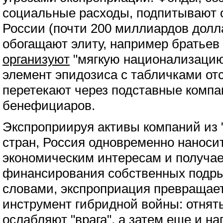
социальные расходы, подпитывают
России (почти 200 миллиардов долла
обогащают элиту, например братьев 
организуют
"мягкую национализацию
элемент эпидозиса с табличками отс
перетекают через подставные комп
бенефициаров.
Экспроприируя активы компаний из 
стран, Россия одновременно наносит
экономическим интересам и получае
финансирования собственных подр
словами, экспроприация превращает
инструмент гибридной войны: отнят
ослабляют "врага", а затем еще и н