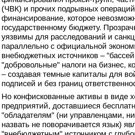
(ЧВК) и прочих подрывных операций
финансирование, которое невозможн
государственному бюджету. Прозра
уязвимы для расследований и санк
параллельно с официальной эконом
внебюджетных источников – "бассе
"добровольные" налоги на бизнес, 
– создавая темные капиталы для вой
подписей и без границ ответственно
Но конфискованные активы в виде х
предприятий, доставшиеся бесплат
"обладателям" (ни управленцами, н
назвать не поворачивается язык) я
"внебюджетным" источником с глубо