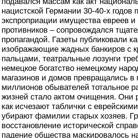
подавался массам как акт национал
нацистской Германии 30-40-х годов
экспроприации имущества евреев и
противников – сопровождался тщат
пропагандой. Газеты публиковали ка
изображающие жадных банкиров с 
пальцами, театральные лозунги тре
немецкое богатство немецкому народ
магазинов и домов превращались в
миллионов обывателей тотальное р
жизней стало актом очищения. Они 
как исчезают таблички с еврейскими
убирают фамилии старых хозяев. Г
восстановление исторической справ
падение общества маскировалось 