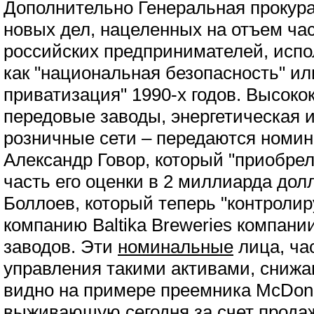
Дополнительно Генеральная прокура
новых дел, нацеленных на отъем ча
российских предпринимателей, испо
как "национальная безопасность" ил
приватизация" 1990-х годов. Высоко
передовые заводы, энергетическая 
розничные сети – передаются номин
Александр Говор, который "приобрел
часть его оценки в 2 миллиарда дол
Боллоев, который теперь "контроли
компанию Baltika Breweries компании
заводов. Эти
номинальные
лица, ча
управления такими активами, снижаю
видно на примере преемника McDonal
выживающую сегодня за счет продаж