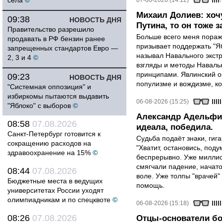
села
©
07-08-2026 (14:12)
Михаил Долиев: хочу
09:38
НОВОСТЬ ДНЯ
Путина, то он тоже з
Правительство разрешило
Больше всего меня поража
продавать в РФ бензин ранее
призывает поддержать "Яб
запрещенных стандартов Евро —
называл Навального экст
2, 3 и 4
©
взгляды и методы Наваль
принципами. Явлинский о
09:23
НОВОСТЬ ДНЯ
популизме и вождизме, ко
"Системная оппозиция" и
избиркомы пытаются выдавить
06-08-2026 (15:25)
"Яблоко" с выборов
©
Александр Адельфин
08:58
07.08.2026
идеала, победила.
Санкт-Петербург готовится к
Судьба подаёт знаки, гига
сокращению расходов на
"Хватит, остановись, поду
здравоохранение на 15%
©
беспрерывно. Уже миллио
смягчали падение, начато
08:44
07.08.2026
воле. Уже толпы "врачей
Бюджетные места в ведущих
помощь.
университетах России уходят
олимпиадникам и по спецквоте
©
06-08-2026 (15:18)
08:26
07.08.2026
Отцы-основатели бо