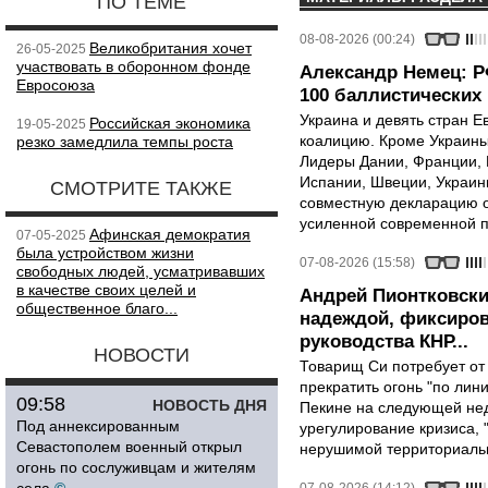
ПО ТЕМЕ
08-08-2026 (00:24)
Великобритания хочет
26-05-2025
участвовать в оборонном фонде
Александр Немец: Р
Евросоюза
100 баллистических 
Украина и девять стран 
Российская экономика
19-05-2025
коалицию. Кроме Украины,
резко замедлила темпы роста
Лидеры Дании, Франции, 
Испании, Швеции, Украин
СМОТРИТЕ ТАКЖЕ
совместную декларацию о
усиленной современной п
Афинская демократия
07-05-2025
была устройством жизни
07-08-2026 (15:58)
свободных людей, усматривавших
в качестве своих целей и
Андрей Пионтковски
общественное благо...
надеждой, фиксиров
руководства КНР...
НОВОСТИ
Товарищ Си потребует от
прекратить огонь "по лини
09:58
НОВОСТЬ ДНЯ
Пекине на следующей нед
Под аннексированным
урегулирование кризиса, 
Севастополем военный открыл
нерушимой территориальн
огонь по сослуживцам и жителям