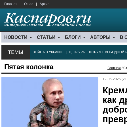
Главная
|
О нас
|
Архив
НОВОСТИ
СТАТЬИ
БЛОГИ
АВТОРЫ
В 
ТЕМЫ
ВОЙНА В УКРАИНЕ
|
ЦЕНЗУРА
|
ФОРУМ СВОБОДНОЙ 
Пятая колонка
Главная
/ С
12-05-2025 (21
Крем
как д
добр
прев