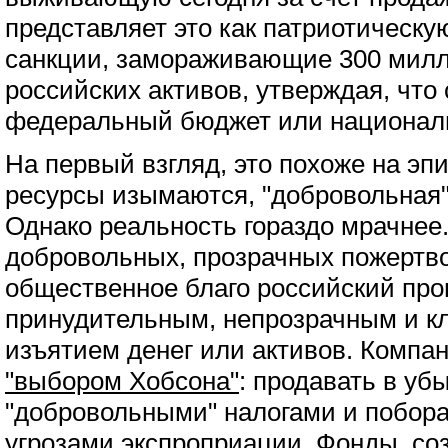
представляет это как патриотическу
санкции, замораживающие 300 мил
российских активов, утверждая, чт
федеральный бюджет или национал
На первый взгляд, это похоже на эп
ресурсы изымаются, "добровольная"
Однако реальность гораздо мрачнее.
добровольных, прозрачных пожертв
общественное благо российский про
принудительным, непрозрачным и к
изъятием денег или активов. Компа
"выбором Хобсона"
: продавать в убы
"добровольными" налогами и побор
угрозами экспроприации. Фонды, со