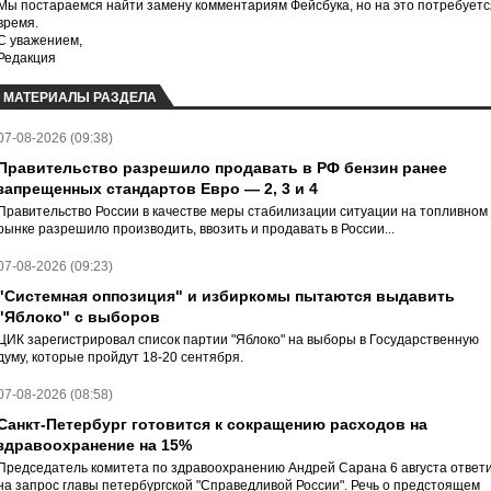
Мы постараемся найти замену комментариям Фейсбука, но на это потребуетс
время.
С уважением,
Редакция
МАТЕРИАЛЫ РАЗДЕЛА
07-08-2026 (09:38)
Правительство разрешило продавать в РФ бензин ранее
запрещенных стандартов Евро — 2, 3 и 4
Правительство России в качестве меры стабилизации ситуации на топливном
рынке разрешило производить, ввозить и продавать в России...
07-08-2026 (09:23)
"Системная оппозиция" и избиркомы пытаются выдавить
"Яблоко" с выборов
ЦИК зарегистрировал список партии "Яблоко" на выборы в Государственную
думу, которые пройдут 18-20 сентября.
07-08-2026 (08:58)
Санкт-Петербург готовится к сокращению расходов на
здравоохранение на 15%
Председатель комитета по здравоохранению Андрей Сарана 6 августа ответ
на запрос главы петербургской "Справедливой России". Речь о предстоящем