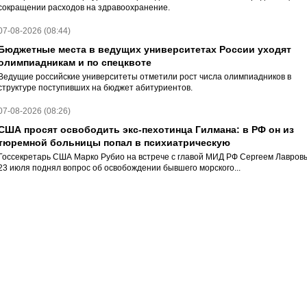
сокращении расходов на здравоохранение.
07-08-2026 (08:44)
Бюджетные места в ведущих университетах России уходят
олимпиадникам и по спецквоте
Ведущие российские университеты отметили рост числа олимпиадников в
структуре поступивших на бюджет абитуриентов.
07-08-2026 (08:26)
США просят освободить экс-пехотинца Гилмана: в РФ он из
тюремной больницы попал в психиатрическую
Госсекретарь США Марко Рубио на встрече с главой МИД РФ Сергеем Лавров
23 июля поднял вопрос об освобождении бывшего морского...