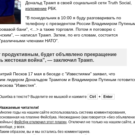
Дональд Трамп в своей социальной сети Truth Social,
изложение
РБК.
"В понедельник в 10:00 я буду разговаривать по
телефону с президентом России Владимиром Путины
вавой бани", <...> а также торговля. Потом я поговорю с
ким", — написал Трамп. Затем, по его словам, состоится
с "различными членами НАТО".
ет продуктивным, будет объявлено прекращение
нь жестокая война", — заключил Трамп.
рий Песков 17 мая в беседе с "Известиями" заявил, что
ким лидером Дональдом Трампом и Владимиром Путиным готовитс
ескова "Известия".
Ошибка в тексте? Выделите ее мышкой и нажмите
Ctrl
+
Enter
Уважаемые читатели!
Многие годы на нашем сайте использовалась система комментирования,
основанная на плагине Фейсбука. Неожиданно (как говорится «без объявлени
войны»)
Фейсбук отключил этот плагин
. Отключил не только на нашем сайте, 
вообще, у всех.
Таким образом, вы и мы остались без комментариев.