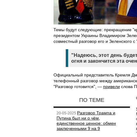
Темы будут следующие: прекращение "кро
президентом Украины Владимиром Зеленс
совместный разговор его и Зеленского 
"Надеюсь, этот день буд
огня и закончится эта оче
Официальный представитель Кремля Дмит
телефонный разговор между американс
"Разговор готовится", —
привели
слова П
ПО ТЕМЕ
Разговор Трампа и
20-05-2025
Путина был ни о чём,
единственное ценное: обмен
заключенными 9 на 9