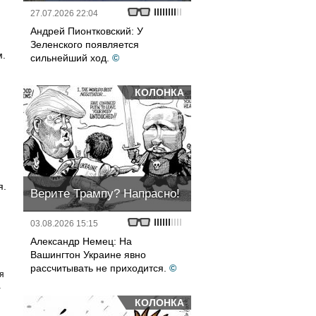
27.07.2026 22:04
Андрей Пионтковский: У
Зеленского появляется
м.
сильнейший ход.
©
КОЛОНКА
я.
Верите Трампу? Напрасно!
03.08.2026 15:15
Александр Немец: На
Вашингтон Украине явно
рассчитывать не приходится.
©
я
а
КОЛОНКА