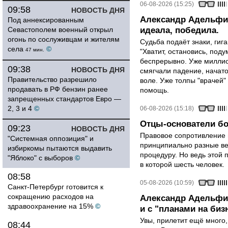
06-08-2026 (15:25)
09:58
НОВОСТЬ ДНЯ
Александр Адельфин
Под аннексированным
Севастополем военный открыл
идеала, победила.
огонь по сослуживцам и жителям
Судьба подаёт знаки, гига
села
©
47 мин.
"Хватит, остановись, поду
беспрерывно. Уже миллио
09:38
НОВОСТЬ ДНЯ
смягчали падение, начато
Правительство разрешило
воле. Уже толпы "врачей
продавать в РФ бензин ранее
помощь.
запрещенных стандартов Евро —
2, 3 и 4
©
06-08-2026 (15:18)
Отцы-основатели бо
09:23
НОВОСТЬ ДНЯ
Правовое сопротивление 
"Системная оппозиция" и
принципиально разные ве
избиркомы пытаются выдавить
процедуру. Но ведь этой 
"Яблоко" с выборов
©
в которой шесть человек.
08:58
05-08-2026 (10:59)
Санкт-Петербург готовится к
сокращению расходов на
Александр Адельфин
здравоохранение на 15%
©
и с "планами на биз
Увы, прилетит ещё много,
08:44