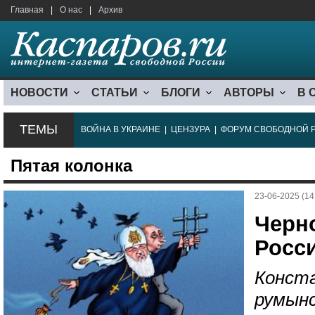
Главная
|
О нас
|
Архив
НОВОСТИ
СТАТЬИ
БЛОГИ
АВТОРЫ
В 
ТЕМЫ
ВОЙНА В УКРАИНЕ
|
ЦЕНЗУРА
|
ФОРУМ СВОБОДНОЙ 
Пятая колонка
23-06-2025 (14
Черн
Росси
Конста
румынс