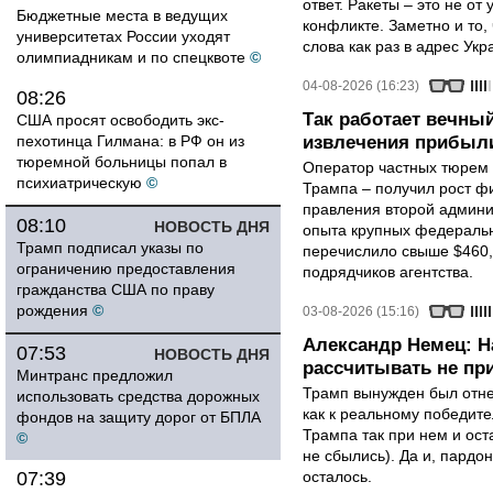
ответ. Ракеты – это не от
Бюджетные места в ведущих
конфликте. Заметно и то
университетах России уходят
слова как раз в адрес Укра
олимпиадникам и по спецквоте
©
04-08-2026 (16:23)
08:26
Так работает вечный
США просят освободить экс-
пехотинца Гилмана: в РФ он из
извлечения прибыли
тюремной больницы попал в
Оператор частных тюрем 
психиатрическую
©
Трампа – получил рост ф
правления второй админи
08:10
НОВОСТЬ ДНЯ
опыта крупных федеральны
Трамп подписал указы по
перечислило свыше $460,
ограничению предоставления
подрядчиков агентства.
гражданства США по праву
рождения
©
03-08-2026 (15:16)
Александр Немец: Н
07:53
НОВОСТЬ ДНЯ
рассчитывать не пр
Минтранс предложил
Трамп вынужден был отнес
использовать средства дорожных
как к реальному победите
фондов на защиту дорог от БПЛА
Трампа так при нем и ост
©
не сбылись). Да и, пардо
07:39
осталось.