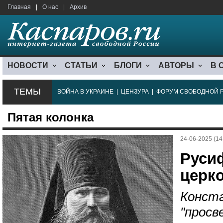
Главная
|
О нас
|
Архив
НОВОСТИ
СТАТЬИ
БЛОГИ
АВТОРЫ
В 
ТЕМЫ
ВОЙНА В УКРАИНЕ
|
ЦЕНЗУРА
|
ФОРУМ СВОБОДНОЙ 
Пятая колонка
24-06-2025 (14
Руси
церк
Конста
"просв