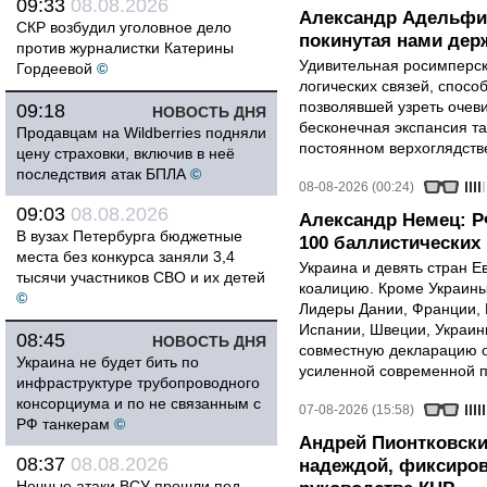
09:33
08.08.2026
Александр Адельфи
СКР возбудил уголовное дело
покинутая нами держ
против журналистки Катерины
Удивительная росимперск
Гордеевой
©
логических связей, спосо
позволявшей узреть очев
09:18
НОВОСТЬ ДНЯ
бесконечная экспансия т
Продавцам на Wildberries подняли
постоянном верхоглядств
цену страховки, включив в неё
последствия атак БПЛА
©
08-08-2026 (00:24)
09:03
08.08.2026
Александр Немец: Р
В вузах Петербурга бюджетные
100 баллистических 
места без конкурса заняли 3,4
Украина и девять стран 
тысячи участников СВО и их детей
коалицию. Кроме Украины,
©
Лидеры Дании, Франции, 
Испании, Швеции, Украин
08:45
НОВОСТЬ ДНЯ
совместную декларацию о
Украина не будет бить по
усиленной современной п
инфраструктуре трубопроводного
консорциума и по не связанным с
07-08-2026 (15:58)
РФ танкерам
©
Андрей Пионтковски
08:37
08.08.2026
надеждой, фиксиров
Ночные атаки ВСУ прошли под