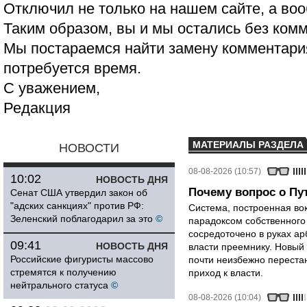
Отключил не только на нашем сайте, а воо
Таким образом, вы и мы остались без ком
Мы постараемся найти замену комментария
потребуется время.
С уважением,
Редакция
МАТЕРИАЛЫ РАЗДЕЛА
НОВОСТИ
08-08-2026 (10:57)
10:02
НОВОСТЬ ДНЯ
Почему вопрос о Пут
Сенат США утвердил закон об
"адских санкциях" против РФ:
Система, построенная вок
Зеленский поблагодарил за это
©
парадоксом собственного
сосредоточено в руках ар
09:41
НОВОСТЬ ДНЯ
власти преемнику. Новый 
Российские фигуристы массово
почти неизбежно перестан
стремятся к получению
приход к власти.
нейтрального статуса
©
08-08-2026 (10:04)