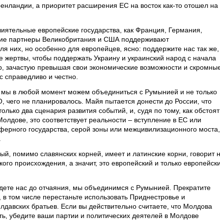
ренландии, а приоритет расширения ЕС на восток как-то отошел на
лиятельные европейские государства, как Франция, Германия,
ские партнеры Великобритания и США поддерживают
я них, но особенно для европейцев, ясно: поддержите нас так же,
е жертвы, чтобы поддержать Украину и украинский народ с начала
ор, зачастую превышая свои экономические возможности и скромны
с справедливо и честно.
е, мы в любой момент можем объединиться с Румынией и не только
ТО, чего не планировалось. Майя пытается донести до России, что
олько два сценария развития событий, и, судя по тому, как обстоят
Молдове, это соответствует реальности – вступление в ЕС или
ферного государства, серой зоны или межцивилизационного моста,
.
ый, помимо славянских корней, имеет и латинские корни, говорит 
ого происхождения, а значит, это европейский и только европейск
дете нас до отчаяния, мы объединимся с Румынией. Прекратите
 в том числе перестаньте использовать Приднестровье и
лдавских братьев. Если вы действительно считаете, что Молдова
ть, убедите ваши партии и политических деятелей в Молдове