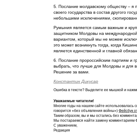
5. Послание молдавскому обществу – я п
своего государства в состав другого гос
небольшими исключениями, скопированны
Румыния является самым важным и кру
защитником Молдовы на международной 
вариантом, который мы не можем исключ
это может возникнуть тогда, когда Кишин
является единственной и главной обяза
6. Послание пророссийским партиям и г
выбрать, что лучше для Молдовы и для 
Решение за вами.
Константин Дикусар
Ошибка в тексте? Выделите ее мышкой и наж
Уважаемые читатели!
Многие годы на нашем сайте использовалась с
говорится «без объявления войны»)
Фейсбук о
Таким образом, вы и мы остались без коммента
Мы постараемся найти замену комментариям Фе
С уважением,
Редакция