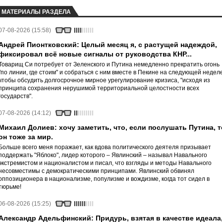
МАТЕРИАЛЫ РАЗДЕЛА
07-08-2026 (15:58)
Андрей Пионтковский: Целый месяц я, с растущей надеждой,
фиксировал всё новые сигналы от руководства КНР...
Товарищ Си потребует от Зеленского и Путина немедленно прекратить огонь
"по линии, где стоим" и собраться с ним вместе в Пекине на следующей неделе
чтобы обсудить долгосрочное мирное урегулирование кризиса, "исходя из
принципа сохранения нерушимой территориальной целостности всех
государств".
07-08-2026 (14:12)
Михаил Долиев: хочу заметить, что, если послушать Путина, т
он тоже за мир.
Больше всего меня поражает, как вдова политического деятеля призывает
поддержать "Яблоко", лидер которого – Явлинский – называл Навального
экстремистом и националистом и писал, что взгляды и методы Навального
несовместимы с демократическими принципами. Явлинский обвинял
оппозиционера в национализме, популизме и вождизме, когда тот сидел в
тюрьме!
06-08-2026 (15:25)
Александр Адельфинский: Придурь, взятая в качестве идеала