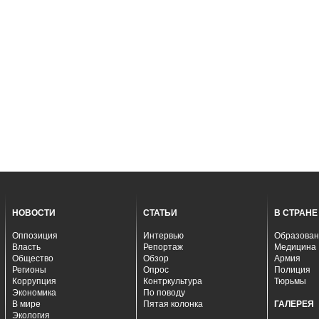
НОВОСТИ
СТАТЬИ
В СТРАНЕ
Оппозиция
Интервью
Образован
Власть
Репортаж
Медицина
Общество
Обзор
Армия
Регионы
Опрос
Полиция
Коррупция
Контркультура
Тюрьмы
Экономика
По поводу
В мире
Пятая колонка
ГАЛЕРЕЯ
Экология