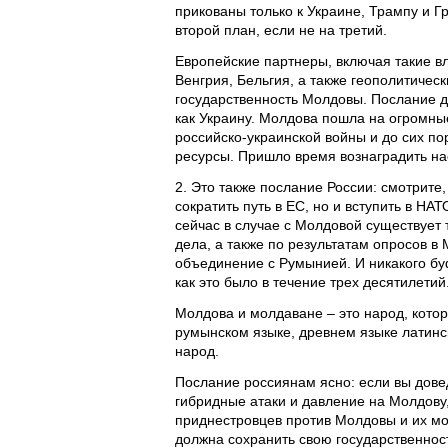
прикованы только к Украине, Трампу и Г
второй план, если не на третий.
Европейские партнеры, включая такие в
Венгрия, Бельгия, а также геополитиче
государственность Молдовы. Послание дл
как Украину. Молдова пошла на огромны
российско-украинской войны и до сих п
ресурсы. Пришло время вознаградить на
2. Это также послание России: смотрит
сократить путь в ЕС, но и вступить в НА
сейчас в случае с Молдовой существует т
дела, а также по результатам опросов в 
объединение с Румынией. И никакого бу
как это было в течение трех десятилетий
Молдова и молдаване – это народ, котор
румынском языке, древнем языке латинск
народ.
Послание россиянам ясно: если вы дове
гибридные атаки и давление на Молдову,
приднестровцев против Молдовы и их мо
должна сохранить свою государственнос