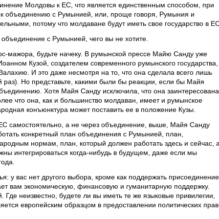
инение Молдовы к ЕС, что является единственным способом, при
 к объединению с Румынией, или, проще говоря, Румыния и
ельными, потому что молдаване будут иметь свое государство в ЕС
 объединение с Румынией, чего вы не хотите.
рс-мажора, будьте начеку. В румынской прессе Майю Санду уже
оанном Кузой, создателем современного румынского государства,
алахию. И это даже несмотря на то, что она сделала всего лишь
й раз). Но представьте, какими были бы реакции, если бы Майя
бъединению. Хотя Майя Санду исключила, что она заинтересована
лее что она, как и большинство молдаван, имеет и румынское
ародная конъюнктура может поставить ее в положение Кузы.
ЕС самостоятельно, а не через объединение, выше, Майя Санду
ботать конкретный план объединения с Румынией, план,
родным нормам, план, который должен работать здесь и сейчас, 
лжны интегрироваться когда-нибудь в будущем, даже если мы
года.
ья: у вас нет другого выбора, кроме как поддержать присоединение
ает вам экономическую, финансовую и гуманитарную поддержку.
 Где неизвестно, будете ли вы иметь те же языковые привилегии,
ляется европейским образцом в предоставлении политических прав