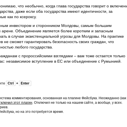
онимаю, что необычно, когда глава государства говорит о включен
ударства, даже если оба государства имеют идентичности, за
е как по ксероксу.
пным инвестором и сторонником Молдовы, самым большим
арене. Объединение является более коротким и запасным
ать в случае экзистенциальной угрозы для Молдовы. На практике
ев не сможет гарантировать безопасность своих граждан, что
нностью любого государства.
ражданам с пророссийскими взглядами – вам тоже остается только
вас: независимое вступление в ЕС или объединение с Румынией.
мите
Ctrl
+
Enter
истема комментирования, основанная на плагине Фейсбука. Неожиданно (как
тключил этот плагин
. Отключил не только на нашем сайте, а вообще, у всех.
риев.
йсбука, но на это потребуется время.