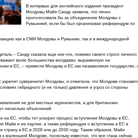
В интервью для английского издания президент
Молдовы Майя Санду заявила, что лично
проголосовала бы за объединение Молдовы с
Румынией, если бы был организован референдум по
еакцию как в СМИ Молдовы и Румынии, так и в международной
еталь – Санду сказала еще кое-что, помимо своего строго личного
 уважает волю большинства молдаван, выраженную на
ии в ЕС, – привести Молдову в ЕС как независимое государство, 
С укрепит суверенитет Молдовы, и отметила, что Молдове становит
словиях гибридного (и не только) давления и угроз со стороны
заявления не для местных журналистов, а для британских
ет несколько объяснений.
е на ЕС, чтобы тот ускорил процесс вступления Молдовы в ЕС,
я Майи и ее партии, а также референдум о вступлении в ЕС в
 страну в ЕС в 2028 или до 2030 году. Таким образом, Майя
к маленькой Молдове, поскольку известно, что все глаза сейчас