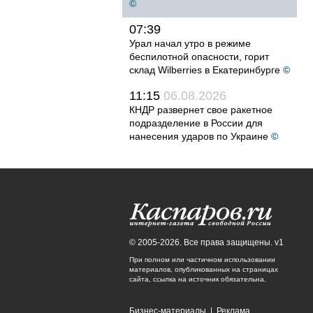
©
07:39
Урал начал утро в режиме
беспилотной опасности, горит
склад Wilberries в Екатеринбурге
©
11:15
06.08.2026
КНДР развернет свое ракетное
подразделение в России для
нанесения ударов по Украине
©
© 2005-2026. Все права защищены. v1
При полном или частичном использовании
материалов, опубликованных на страницах
сайта, ссылка на источник обязательна.
Бизнес-материалы
|
Реклама