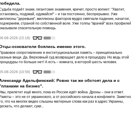
победила.
Судьба подаёт знаки, гигантские знамения, кричит, просто вопиет: "Хватит,
остановись, подумай, одумайся!" – и так постоянно, беспрерывно. Уже
миллионы "деревьев", миллионы факторов мудро смягчали падение, начатое,
подчеркнём, страной по собственной воле. Уже толпы "врачей" всех профиле
оказывали спасительную помощь.
06-08-2026 (15:18)
Отцы-основатели боялись именно этого.
Правовое сопротивление и институциональная память – принципиально
разные вещи. Да, Верховный суд возвращает дело в процедуру. Но ведь этой
процедуры-то больше нет! А есть – комната, в которой шесть человек.
05-08-2026 (10:59)
Александр Адельфинский: Ровно так же обстоят дела и с
"планами на бизнес".
Увы, прилетит ещё много, пока из России идёт война. Дроны – они в ответ.
Ракеты – это не от украинского, а от российского начала в конфликте. Заметно
то, что на многих видео слышны матерные слова как раз в адрес Украины,
дескать, что делают, суки...