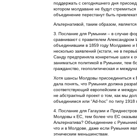
поддержать с сегодняшнего дня присоед
котором молдаване не будут стремиться
объединение перестанут быть привлекат
Альтернативой, таким образом, является
3. Послание для Румынии – в случае фо
сравнивают с правителем Александром И
объединившим в 1859 году Молдавию и В
несколько заявлений (кстати, не в первы
Санду предприняла конкретные шаги к о
заниматься политикой в Румынии, тем бо
гражданство, геополитическая и междун
Хотя шансы Молдовы присоединиться к 
дала понять, что Румыния должна разра
соответствующий европейским и междуна
не абстрактный проект о том, как мы до
объединимся или “Ad-hoc” по типу 1918 
4. Послание для Гагаузии и Приднестров
Молдовы к ЕС, тем более что ЕС оказыв
Альтернатива? Объединение с Румынией.
что и в Молдове, даже если Румыния яв
этническим меньшинствам.