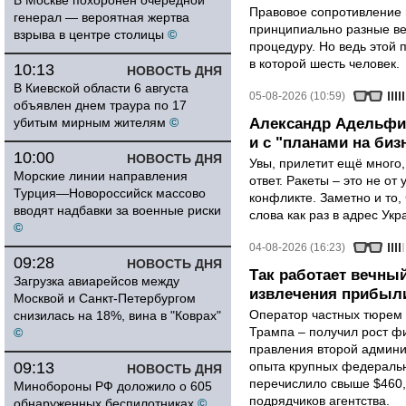
В Москве похоронен очередной
Правовое сопротивление 
генерал — вероятная жертва
принципиально разные ве
взрыва в центре столицы
©
процедуру. Но ведь этой 
в которой шесть человек.
10:13
НОВОСТЬ ДНЯ
В Киевской области 6 августа
05-08-2026 (10:59)
объявлен днем траура по 17
убитым мирным жителям
©
Александр Адельфин
и с "планами на биз
10:00
НОВОСТЬ ДНЯ
Увы, прилетит ещё много,
Морские линии направления
ответ. Ракеты – это не от
Турция—Новороссийск массово
конфликте. Заметно и то
вводят надбавки за военные риски
слова как раз в адрес Укра
©
04-08-2026 (16:23)
09:28
НОВОСТЬ ДНЯ
Так работает вечный
Загрузка авиарейсов между
извлечения прибыли
Москвой и Санкт-Петербургом
Оператор частных тюрем 
снизилась на 18%, вина в "Коврах"
Трампа – получил рост ф
©
правления второй админи
09:13
опыта крупных федеральны
НОВОСТЬ ДНЯ
перечислило свыше $460,
Минобороны РФ доложило о 605
подрядчиков агентства.
обнаруженных беспилотниках
©