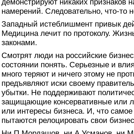
демонстрируют никаких признаков н
намерений. Следовательно, что-то не
Западный истеблишмент привык дей
Медицина лечит по протоколу. Жизн
законами.
Смотрят люди на российские бизнес-
состоянии понять. Серьезные и вли
много теряют и ничего этому не про
предъявляют иски своему правитель
убытки. Не поддерживают политичес
защищающие консервативные или л
или интересы бизнеса. И, что самое
пытаются релоцировать свои бизне
Ни П.Мордашов, ни А.Усманов, ни М