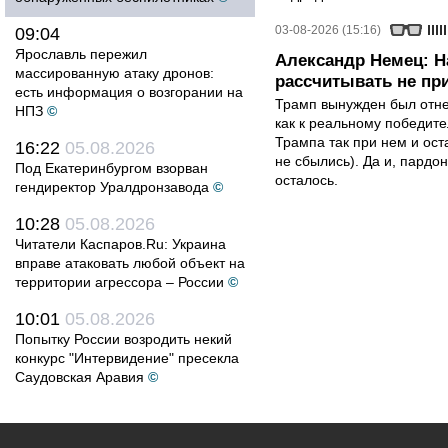
03-08-2026 (15:16)
09:04
Ярославль пережил
Александр Немец: Н
массированную атаку дронов:
рассчитывать не пр
есть информация о возгорании на
Трамп вынужден был отнес
НПЗ
©
как к реальному победите
Трампа так при нем и ост
16:22
05.08.2026
не сбылись). Да и, пардо
Под Екатеринбургом взорван
осталось.
гендиректор Уралдронзавода
©
10:28
05.08.2026
Читатели Каспаров.Ru: Украина
вправе атаковать любой объект на
территории агрессора – России
©
10:01
05.08.2026
Попытку России возродить некий
конкурс "Интервидение" пресекла
Саудовская Аравия
©