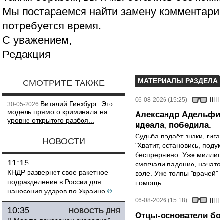
Мы постараемся найти замену комментария
потребуется время.
С уважением,
Редакция
МАТЕРИАЛЫ РАЗДЕЛА
СМОТРИТЕ ТАКЖЕ
06-08-2026 (15:25)
Виталий Гинзбург: Это
30-05-2026
модель прямого криминала на
Александр Адельфин
уровне открытого разбоя...
идеала, победила.
Судьба подаёт знаки, гига
НОВОСТИ
"Хватит, остановись, поду
беспрерывно. Уже миллио
11:15
смягчали падение, начато
КНДР развернет свое ракетное
воле. Уже толпы "врачей
подразделение в России для
помощь.
нанесения ударов по Украине
©
06-08-2026 (15:18)
10:35
НОВОСТЬ ДНЯ
Отцы-основатели бо