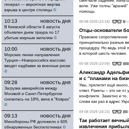
смягчали падение, начато
генерал — вероятная жертва
воле. Уже толпы "врачей
взрыва в центре столицы
©
помощь.
10:13
НОВОСТЬ ДНЯ
06-08-2026 (15:18)
В Киевской области 6 августа
Отцы-основатели бо
объявлен днем траура по 17
Правовое сопротивление 
убитым мирным жителям
©
принципиально разные ве
процедуру. Но ведь этой 
10:00
НОВОСТЬ ДНЯ
в которой шесть человек.
Морские линии направления
Турция—Новороссийск массово
05-08-2026 (10:59)
вводят надбавки за военные риски
©
Александр Адельфин
и с "планами на биз
09:28
НОВОСТЬ ДНЯ
Увы, прилетит ещё много,
Загрузка авиарейсов между
ответ. Ракеты – это не от
Москвой и Санкт-Петербургом
конфликте. Заметно и то
снизилась на 18%, вина в "Коврах"
слова как раз в адрес Укра
©
04-08-2026 (16:23)
09:13
НОВОСТЬ ДНЯ
Так работает вечный
Минобороны РФ доложило о 605
извлечения прибыли
обнаруженных беспилотниках
©