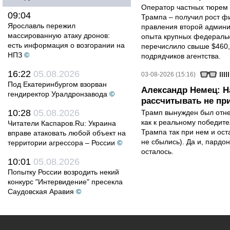
Оператор частных тюрем 
09:04
Трампа – получил рост ф
Ярославль пережил
правления второй админи
массированную атаку дронов:
опыта крупных федеральны
есть информация о возгорании на
перечислило свыше $460,
НПЗ
©
подрядчиков агентства.
16:22
05.08.2026
03-08-2026 (15:16)
Под Екатеринбургом взорван
Александр Немец: Н
гендиректор Уралдронзавода
©
рассчитывать не пр
10:28
05.08.2026
Трамп вынужден был отнес
как к реальному победите
Читатели Каспаров.Ru: Украина
Трампа так при нем и ост
вправе атаковать любой объект на
не сбылись). Да и, пардо
территории агрессора – России
©
осталось.
10:01
05.08.2026
Попытку России возродить некий
конкурс "Интервидение" пресекла
Саудовская Аравия
©