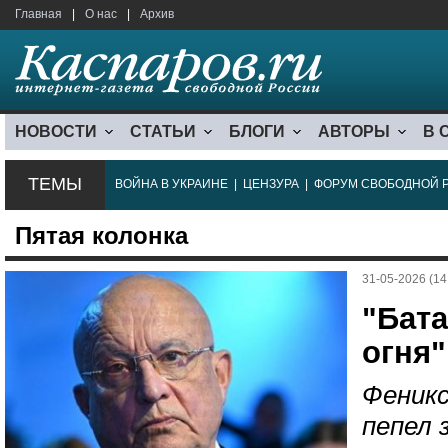
Главная
|
О нас
|
Архив
НОВОСТИ
СТАТЬИ
БЛОГИ
АВТОРЫ
В 
ТЕМЫ
ВОЙНА В УКРАИНЕ
|
ЦЕНЗУРА
|
ФОРУМ СВОБОДНОЙ 
Пятая колонка
31-05-2026 (14
"Бат
огня"
Феникс
пепел 