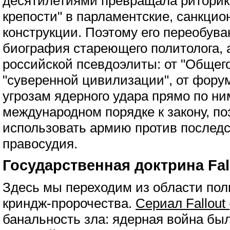
десятилетиями превращала риторик
крепости" в парламентские, санкци
конструкции. Поэтому его переобува
биография стареющего политолога, 
российской псевдоэлиты: от "Общего
"суверенной цивилизации", от фору
угрозам ядерного удара прямо по ним
международном порядке к закону, 
использовать армию против послед
правосудия.
Государственная доктрина Fal
Здесь мы переходим из области пол
криндж-пророчества.
Сериал Fallout 
банальность зла: ядерная война был