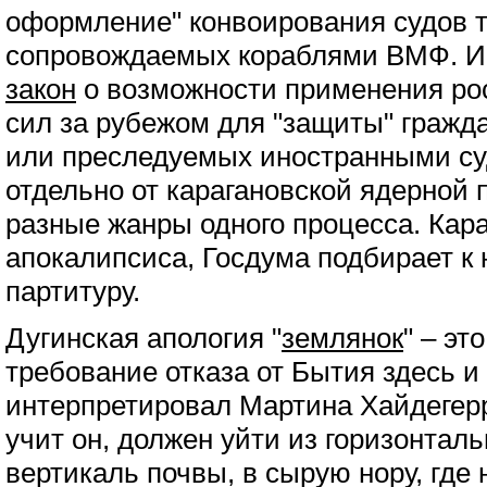
оформление" конвоирования судов т
сопровождаемых кораблями ВМФ. И
закон
о возможности применения ро
сил за рубежом для "защиты" гражд
или преследуемых иностранными су
отдельно от карагановской ядерной 
разные жанры одного процесса. Кар
апокалипсиса, Госдума подбирает к
партитуру.
Дугинская апология "
землянок
" – эт
требование отказа от Бытия здесь и 
интерпретировал Мартина Хайдегерр
учит он, должен уйти из горизонтал
вертикаль почвы, в сырую нору, где