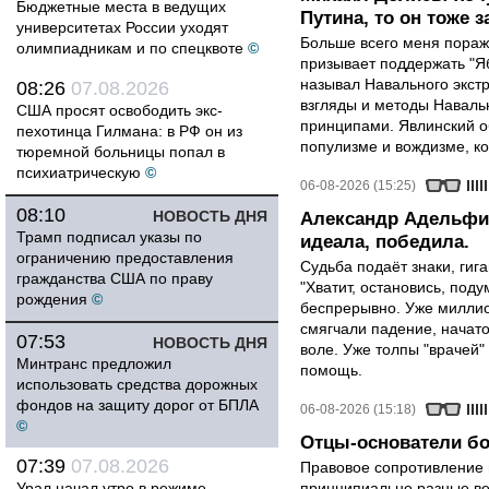
Бюджетные места в ведущих
Путина, то он тоже з
университетах России уходят
Больше всего меня поража
олимпиадникам и по спецквоте
©
призывает поддержать "Яб
называл Навального экст
08:26
07.08.2026
взгляды и методы Наваль
США просят освободить экс-
принципами. Явлинский о
пехотинца Гилмана: в РФ он из
популизме и вождизме, ко
тюремной больницы попал в
психиатрическую
©
06-08-2026 (15:25)
08:10
НОВОСТЬ ДНЯ
Александр Адельфин
Трамп подписал указы по
идеала, победила.
ограничению предоставления
Судьба подаёт знаки, гига
гражданства США по праву
"Хватит, остановись, поду
рождения
©
беспрерывно. Уже миллио
смягчали падение, начато
07:53
НОВОСТЬ ДНЯ
воле. Уже толпы "врачей
Минтранс предложил
помощь.
использовать средства дорожных
фондов на защиту дорог от БПЛА
06-08-2026 (15:18)
©
Отцы-основатели бо
07:39
07.08.2026
Правовое сопротивление 
Урал начал утро в режиме
принципиально разные ве