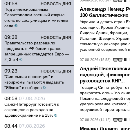
08-08-2026 (00:24)
09:58
НОВОСТЬ ДНЯ
Александр Немец: Р
Под аннексированным
Севастополем военный открыл
100 баллистических 
огонь по сослуживцам и жителям
Украина и девять стран 
села
©
коалицию. Кроме Украины,
Лидеры Дании, Франции, 
09:38
НОВОСТЬ ДНЯ
Испании, Швеции, Украин
Правительство разрешило
совместную декларацию о
продавать в РФ бензин ранее
усиленной современной п
запрещенных стандартов Евро —
2, 3 и 4
©
07-08-2026 (15:58)
Андрей Пионтковски
09:23
НОВОСТЬ ДНЯ
надеждой, фиксиров
"Системная оппозиция" и
руководства КНР...
избиркомы пытаются выдавить
Товарищ Си потребует от
"Яблоко" с выборов
©
прекратить огонь "по лини
08:58
07.08.2026
Пекине на следующей нед
урегулирование кризиса, 
Санкт-Петербург готовится к
нерушимой территориальн
сокращению расходов на
здравоохранение на 15%
©
07-08-2026 (14:12)
08:44
07.08.2026
Михаил Долиев: хочу