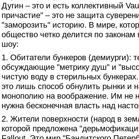
Дугин – это и есть коллективный Vau
причастие" – это не защита суверени
"заморозить" историю. В мире, кото
общество четко делится по законам
шоу:
1. Обитатели бункеров (демиурги): т
обсуждающие "метрику душ" и "выс
чистую воду в стерильных бункерах.
это лишь способ обнулить рынки и 
монополию на воображение. Им не 
нужна бесконечная власть над наст
2. Жители поверхности (народ в зем
которой предложена "дерьмофикаци
Fallout. Это мир "Бандитского Петерб