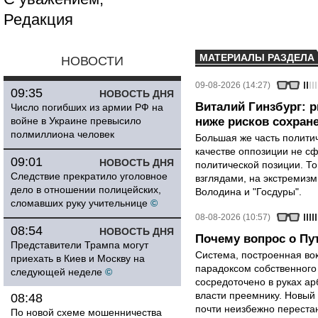
Редакция
МАТЕРИАЛЫ РАЗДЕЛА
НОВОСТИ
09-08-2026 (14:27)
09:35
НОВОСТЬ ДНЯ
Виталий Гинзбург: 
Число погибших из армии РФ на
войне в Украине превысило
ниже рисков сохране
полмиллиона человек
Большая же часть политич
качестве оппозиции не сф
09:01
НОВОСТЬ ДНЯ
политической позиции. Т
Следствие прекратило уголовное
взглядами, на экстремизм
дело в отношении полицейских,
Володина и "Госдуры".
сломавших руку учительнице
©
08-08-2026 (10:57)
08:54
НОВОСТЬ ДНЯ
Почему вопрос о Пут
Представители Трампа могут
Система, построенная вок
приехать в Киев и Москву на
парадоксом собственного
следующей неделе
©
сосредоточено в руках ар
власти преемнику. Новый 
08:48
почти неизбежно перестан
По новой схеме мошенничества