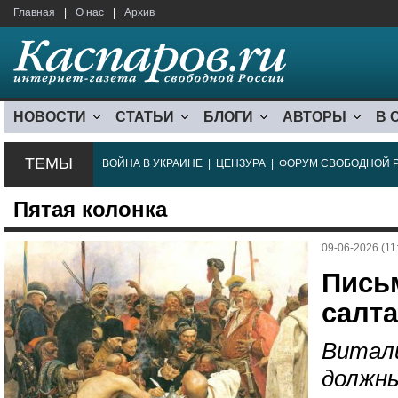
Главная
|
О нас
|
Архив
НОВОСТИ
СТАТЬИ
БЛОГИ
АВТОРЫ
В 
ТЕМЫ
ВОЙНА В УКРАИНЕ
|
ЦЕНЗУРА
|
ФОРУМ СВОБОДНОЙ 
Пятая колонка
09-06-2026 (11
Пись
салта
Витали
должны