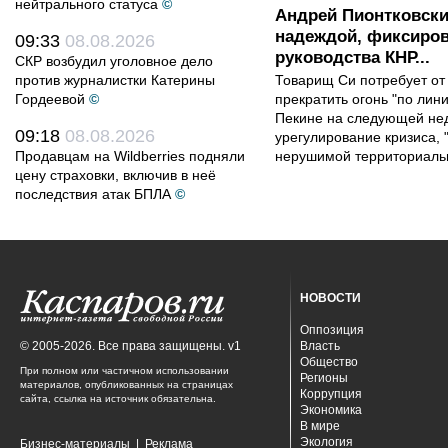
нейтрального статуса
©
Андрей Пионтковски
надеждой, фиксиров
09:33
08.08.2026
руководства КНР...
СКР возбудил уголовное дело
против журналистки Катерины
Товарищ Си потребует от
Гордеевой
©
прекратить огонь "по лини
Пекине на следующей нед
09:18
08.08.2026
урегулирование кризиса, 
Продавцам на Wildberries подняли
нерушимой территориальн
цену страховки, включив в неё
последствия атак БПЛА
©
НОВОСТИ
Оппозиция
© 2005-2026. Все права защищены. v1
Власть
Общество
При полном или частичном использовании
Регионы
материалов, опубликованных на страницах
Коррупция
сайта, ссылка на источник обязательна.
Экономика
В мире
Экология
Бизнес-материалы
|
Реклама