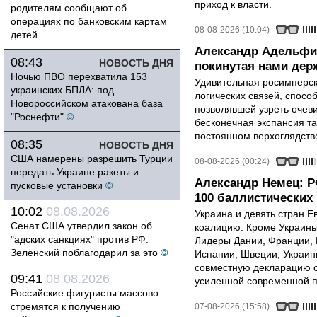
приход к власти.
родителям сообщают об
операциях по банковским картам
08-08-2026 (10:04)
детей
Александр Адельфи
08:43
НОВОСТЬ ДНЯ
покинутая нами держ
Ночью ПВО перехватила 153
Удивительная росимперск
украинских БПЛА: под
логических связей, спосо
Новороссийском атакована база
позволявшей узреть очев
"Роснефти"
©
бесконечная экспансия т
постоянном верхоглядств
08:35
НОВОСТЬ ДНЯ
США намерены разрешить Турции
08-08-2026 (00:24)
передать Украине ракеты и
Александр Немец: Р
пусковые установки
©
100 баллистических 
10:02
08.08.2026
Украина и девять стран 
Сенат США утвердил закон об
коалицию. Кроме Украины,
"адских санкциях" против РФ:
Лидеры Дании, Франции, 
Зеленский поблагодарил за это
©
Испании, Швеции, Украин
совместную декларацию о
09:41
08.08.2026
усиленной современной п
Российские фигуристы массово
стремятся к получению
07-08-2026 (15:58)