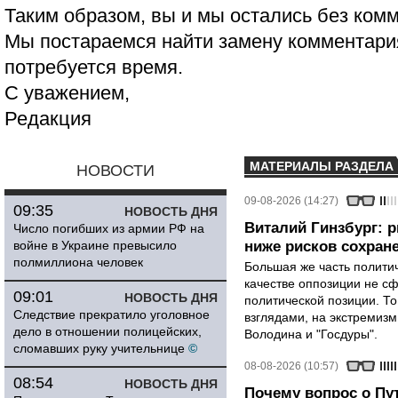
Таким образом, вы и мы остались без ком
Мы постараемся найти замену комментария
потребуется время.
С уважением,
Редакция
МАТЕРИАЛЫ РАЗДЕЛА
НОВОСТИ
09-08-2026 (14:27)
09:35
НОВОСТЬ ДНЯ
Виталий Гинзбург: 
Число погибших из армии РФ на
войне в Украине превысило
ниже рисков сохране
полмиллиона человек
Большая же часть политич
качестве оппозиции не сф
09:01
НОВОСТЬ ДНЯ
политической позиции. Т
Следствие прекратило уголовное
взглядами, на экстремизм
дело в отношении полицейских,
Володина и "Госдуры".
сломавших руку учительнице
©
08-08-2026 (10:57)
08:54
НОВОСТЬ ДНЯ
Почему вопрос о Пут