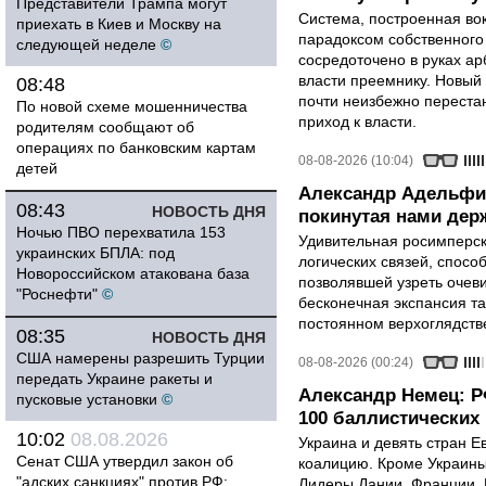
Представители Трампа могут
Система, построенная вок
приехать в Киев и Москву на
парадоксом собственного
следующей неделе
©
сосредоточено в руках ар
власти преемнику. Новый 
08:48
почти неизбежно перестан
По новой схеме мошенничества
приход к власти.
родителям сообщают об
операциях по банковским картам
08-08-2026 (10:04)
детей
Александр Адельфи
08:43
НОВОСТЬ ДНЯ
покинутая нами держ
Ночью ПВО перехватила 153
Удивительная росимперск
украинских БПЛА: под
логических связей, спосо
Новороссийском атакована база
позволявшей узреть очев
"Роснефти"
©
бесконечная экспансия т
постоянном верхоглядств
08:35
НОВОСТЬ ДНЯ
США намерены разрешить Турции
08-08-2026 (00:24)
передать Украине ракеты и
Александр Немец: Р
пусковые установки
©
100 баллистических 
10:02
08.08.2026
Украина и девять стран 
Сенат США утвердил закон об
коалицию. Кроме Украины,
"адских санкциях" против РФ:
Лидеры Дании, Франции, 