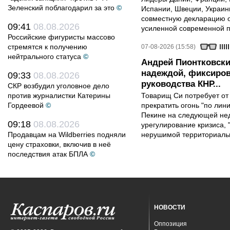
Зеленский поблагодарил за это
©
Испании, Швеции, Украин
совместную декларацию о
09:41
08.08.2026
усиленной современной п
Российские фигуристы массово
стремятся к получению
07-08-2026 (15:58)
нейтрального статуса
©
Андрей Пионтковски
надеждой, фиксиров
09:33
08.08.2026
руководства КНР...
СКР возбудил уголовное дело
против журналистки Катерины
Товарищ Си потребует от
Гордеевой
©
прекратить огонь "по лини
Пекине на следующей нед
09:18
08.08.2026
урегулирование кризиса, 
Продавцам на Wildberries подняли
нерушимой территориальн
цену страховки, включив в неё
последствия атак БПЛА
©
НОВОСТИ
Оппозиция