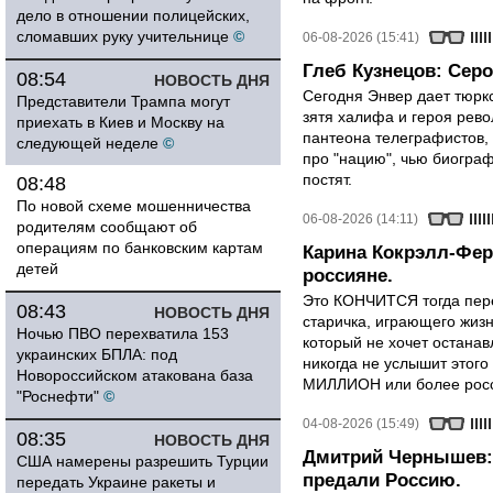
дело в отношении полицейских,
сломавших руку учительнице
©
06-08-2026 (15:41)
Глеб Кузнецов: Серо
08:54
НОВОСТЬ ДНЯ
Сегодня Энвер дает тюрк
Представители Трампа могут
зятя халифа и героя рево
приехать в Киев и Москву на
пантеона телеграфистов,
следующей неделе
©
про "нацию", чью биограф
постят.
08:48
По новой схеме мошенничества
06-08-2026 (14:11)
родителям сообщают об
операциям по банковским картам
Карина Кокрэлл-Фер
детей
россияне.
Это КОНЧИТСЯ тогда пере
08:43
НОВОСТЬ ДНЯ
старичка, играющего жизн
Ночью ПВО перехватила 153
который не хочет останавл
украинских БПЛА: под
никогда не услышит этого
Новороссийском атакована база
МИЛЛИОН или более росси
"Роснефти"
©
04-08-2026 (15:49)
08:35
НОВОСТЬ ДНЯ
Дмитрий Чернышев: 
США намерены разрешить Турции
предали Россию.
передать Украине ракеты и