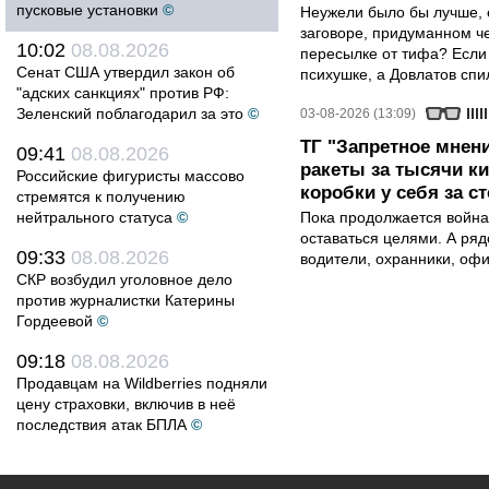
пусковые установки
©
Неужели было бы лучше, 
заговоре, придуманном че
10:02
08.08.2026
пересылке от тифа? Если
Сенат США утвердил закон об
психушке, а Довлатов спи
"адских санкциях" против РФ:
Зеленский поблагодарил за это
©
03-08-2026 (13:09)
ТГ "Запретное мнени
09:41
08.08.2026
ракеты за тысячи ки
Российские фигуристы массово
коробки у себя за с
стремятся к получению
нейтрального статуса
©
Пока продолжается война
оставаться целями. А ряд
09:33
08.08.2026
водители, охранники, оф
СКР возбудил уголовное дело
против журналистки Катерины
Гордеевой
©
09:18
08.08.2026
Продавцам на Wildberries подняли
цену страховки, включив в неё
последствия атак БПЛА
©