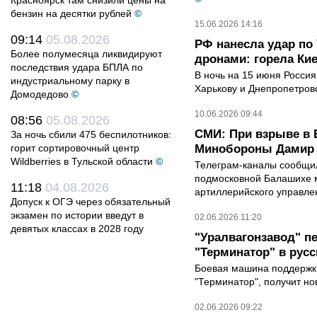
Красноярск там снизили цены на
бензин на десятки рублей
©
15.06.2026 14:16
09:14
05.08.2026
РФ нанесла удар по 
Более полумесяца ликвидируют
дронами: горела Ки
последствия удара БПЛА по
В ночь на 15 июня Россия
индустриальному парку в
Харькову и Днепропетровс
Домодедово
©
10.06.2026 09:44
08:56
05.08.2026
СМИ: При взрыве в 
За ночь сбили 475 беспилотников:
горит сортировочный центр
Минобороны Дамир
Wildberries в Тульской области
©
Телеграм-каналы сообщил
подмосковной Балашихе м
11:18
04.08.2026
артиллерийского управле
Допуск к ОГЭ через обязательный
экзамен по истории введут в
02.06.2026 11:20
девятых классах в 2028 году
"Уралвагонзавод" 
"Терминатор" в рус
Боевая машина поддержки
"Терминатор", получит но
02.06.2026 09:22