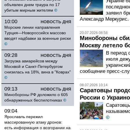
Украине б
объявлен днем траура по 17
последнюю
убитым мирным жителям
©
заявил бр
Александр Меркурис.
10:00
НОВОСТЬ ДНЯ
Морские линии направления
Турция—Новороссийск массово
20.07.2026 08:58
Минобороны сбил
вводят надбавки за военные риски
©
Москву летело б
В период с
09:28
НОВОСТЬ ДНЯ
июля дежу
Загрузка авиарейсов между
украински
Москвой и Санкт-Петербургом
сообщение пресс-слу
снизилась на 18%, вина в "Коврах"
©
08.07.2026 10:14
09:13
НОВОСТЬ ДНЯ
Саратовцы продо
Минобороны РФ доложило о 605
России с Украин
обнаруженных беспилотниках
©
Саратовцы
09:04
называемо
Ярославль пережил
©
массированную атаку дронов:
есть информация о возгорании на