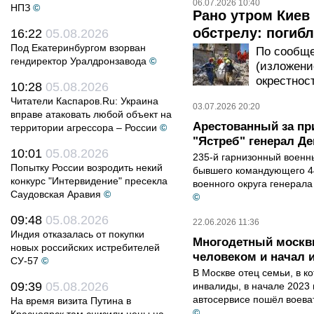
06.07.2026 10:40
НПЗ
©
Рано утром Киев
обстрелу: погибл
16:22
05.08.2026
Под Екатеринбургом взорван
По сообще
гендиректор Уралдронзавода
©
(изложени
окрестнос
10:28
05.08.2026
Читатели Каспаров.Ru: Украина
03.07.2026 20:20
вправе атаковать любой объект на
Арестованный за пр
территории агрессора – России
©
"Ястреб" генерал Д
10:01
05.08.2026
235-й гарнизонный военны
Попытку России возродить некий
бывшего командующего 4
конкурс "Интервидение" пресекла
военного округа генерала
Саудовская Аравия
©
©
09:48
05.08.2026
22.06.2026 11:36
Индия отказалась от покупки
Многодетный москви
новых российских истребителей
человеком и начал и
СУ-57
©
В Москве отец семьи, в ко
09:39
05.08.2026
инвалиды, в начале 2023
автосервисе пошёл воеват
На время визита Путина в
©