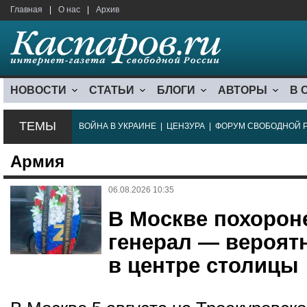
Главная
|
О нас
|
Архив
НОВОСТИ
СТАТЬИ
БЛОГИ
АВТОРЫ
В 
ТЕМЫ
ВОЙНА В УКРАИНЕ
|
ЦЕНЗУРА
|
ФОРУМ СВОБОДНОЙ 
Армия
06.08.2026 10:35
В Москве похорон
генерал — вероят
в центре столицы