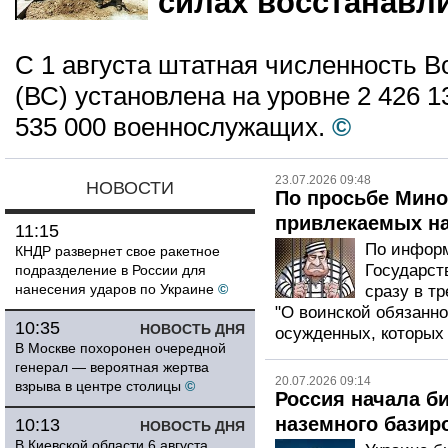
силах восстанавл
С 1 августа штатная численность 
(ВС) установлена на уровне 2 426 1
535 000 военнослужащих.
©
23.07.2026 09:48
НОВОСТИ
По просьбе Мин
привлекаемых н
11:15
По информ
КНДР развернет свое ракетное
Государст
подразделение в России для
нанесения ударов по Украине
©
сразу в тр
"О воинской обязанно
10:35
НОВОСТЬ ДНЯ
осужденных, которых 
В Москве похоронен очередной
генерал — вероятная жертва
20.07.2026 09:14
взрыва в центре столицы
©
Россия начала би
наземного базир
10:13
НОВОСТЬ ДНЯ
В Киевской области 6 августа