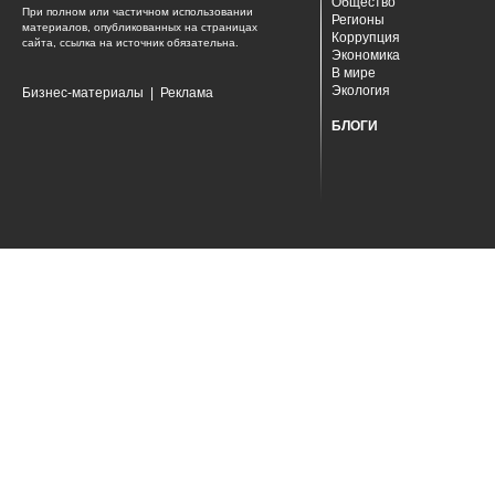
Общество
При полном или частичном использовании
Регионы
материалов, опубликованных на страницах
Коррупция
сайта, ссылка на источник обязательна.
Экономика
В мире
Экология
Бизнес-материалы
|
Реклама
БЛОГИ