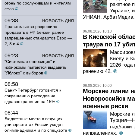
огонь по сослуживцам и жителям
ракетное 
села
©
Украине, 
УНИАН, АрбатМедиа.
09:38
НОВОСТЬ ДНЯ
Правительство разрешило
06.08.2026 10:13
продавать в РФ бензин ранее
В Киевской обла
запрещенных стандартов Евро —
траура по 17 уб
2, 3 и 4
©
Массирова
09:23
НОВОСТЬ ДНЯ
Киеву и Ки
"Системная оппозиция" и
2026 года 
избиркомы пытаются выдавить
ранению 42.
©
"Яблоко" с выборов
©
08:58
06.08.2026 10:00
Санкт-Петербург готовится к
Морские линии 
сокращению расходов на
Новороссийск ма
здравоохранение на 15%
©
военные риски
08:44
Морские 
Бюджетные места в ведущих
Турция—Но
университетах России уходят
надбавки 
олимпиадникам и по спецквоте
©
направлениях.
©