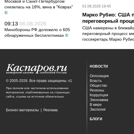
Москвой и Санкт-Петербургом
01.08.2026 19:45
снизилась на 18%, вина в "Коврах"
©
Марко Рубио: США 
переговорный проце
09:13
06.08.2026
США намерены в ближайш
Минобороны РФ доложило о 605
переговорный процесс ме
обнаруженных беспилотниках
©
госсекретарь Марко Рубио
НОВОСТИ
Оппозиция
© 2005-2026. Все права защищены. v1
Власть
Общество
При полном или частичном использовании
Регионы
материалов, опубликованных на страницах
Коррупция
сайта, ссылка на источник обязательна.
Экономика
В мире
Экология
Бизнес-материалы
|
Реклама
БЛОГИ