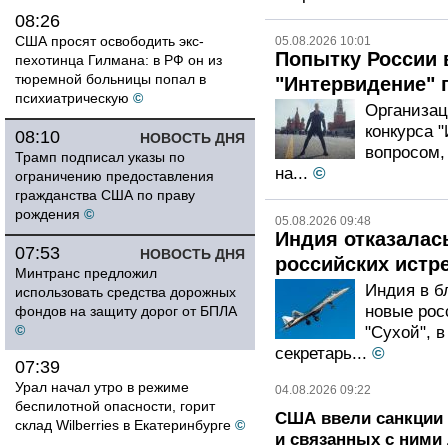
08:26
США просят освободить экс-
05.08.2026 10:01
Попытку России 
пехотинца Гилмана: в РФ он из
тюремной больницы попал в
"Интервидение" 
психиатрическую
©
Организац
конкурса 
08:10
НОВОСТЬ ДНЯ
вопросом,
Трамп подписал указы по
на...
©
ограничению предоставления
гражданства США по праву
рождения
©
05.08.2026 09:48
Индия отказалас
07:53
НОВОСТЬ ДНЯ
российских истр
Минтранс предложил
Индия в б
использовать средства дорожных
новые рос
фондов на защиту дорог от БПЛА
©
"Сухой", 
секретарь...
©
07:39
Урал начал утро в режиме
04.08.2026 09:22
беспилотной опасности, горит
США ввели санкции
склад Wilberries в Екатеринбурге
©
и связанных с ними