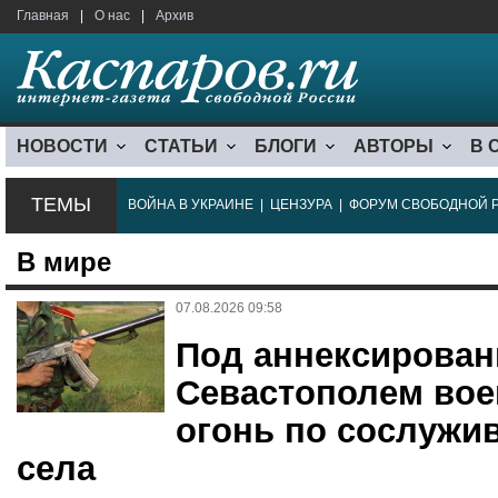
Главная
|
О нас
|
Архив
НОВОСТИ
СТАТЬИ
БЛОГИ
АВТОРЫ
В 
ТЕМЫ
ВОЙНА В УКРАИНЕ
|
ЦЕНЗУРА
|
ФОРУМ СВОБОДНОЙ 
В мире
07.08.2026 09:58
Под аннексирова
Севастополем во
огонь по сослужи
села