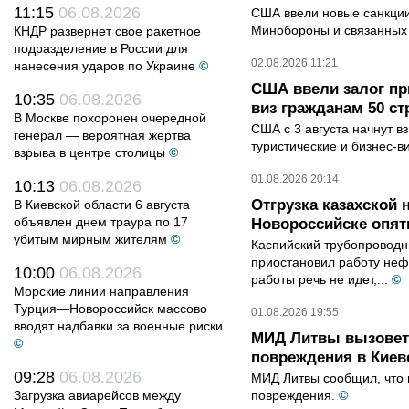
11:15
06.08.2026
США ввели новые санкции 
Минобороны и связанных 
КНДР развернет свое ракетное
подразделение в России для
02.08.2026 11:21
нанесения ударов по Украине
©
США ввели залог пр
10:35
06.08.2026
виз гражданам 50 ст
В Москве похоронен очередной
США с 3 августа начнут в
генерал — вероятная жертва
туристические и бизнес-ви
взрыва в центре столицы
©
01.08.2026 20:14
10:13
06.08.2026
Отгрузка казахской
В Киевской области 6 августа
объявлен днем траура по 17
Новороссийске опят
убитым мирным жителям
©
Каспийский трубопроводн
приостановил работу неф
10:00
06.08.2026
работы речь не идет,...
©
Морские линии направления
Турция—Новороссийск массово
01.08.2026 19:55
вводят надбавки за военные риски
МИД Литвы вызовет 
©
повреждения в Киев
09:28
06.08.2026
МИД Литвы сообщил, что 
Загрузка авиарейсов между
повреждения.
©