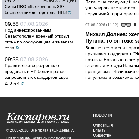
08:25
НОВОСТЬ ДНЯ
Пекине на следующей нед
Силы ПВО сбили за ночь 397
урегулирование кризиса, 
беспилотников: горят два НПЗ
©
нерушимой территориальн
09:58
07.08.2026
07-08-2026 (14:12)
Под аннексированным
Михаил Долиев: хочу
Севастополем военный открыл
Путина, то он тоже з
огонь по сослуживцам и жителям
села
©
Больше всего меня поража
призывает поддержать "Яб
09:38
07.08.2026
называл Навального экст
Правительство разрешило
взгляды и методы Наваль
продавать в РФ бензин ранее
принципами. Явлинский о
запрещенных стандартов Евро —
популизме и вождизме, ко
2, 3 и 4
©
НОВОСТИ
Оппозиция
© 2005-2026. Все права защищены. v1
Власть
Общество
При полном или частичном использовании