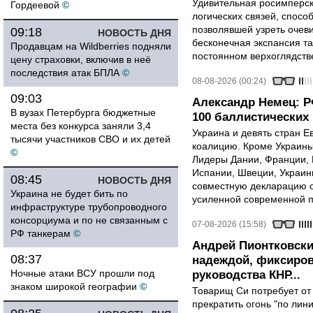
Удивительная росимперск
Гордеевой
©
логических связей, спосо
позволявшей узреть очев
09:18
НОВОСТЬ ДНЯ
бесконечная экспансия т
Продавцам на Wildberries подняли
постоянном верхоглядств
цену страховки, включив в неё
последствия атак БПЛА
©
08-08-2026 (00:24)
09:03
Александр Немец: Р
В вузах Петербурга бюджетные
100 баллистических 
места без конкурса заняли 3,4
Украина и девять стран 
тысячи участников СВО и их детей
коалицию. Кроме Украины,
©
Лидеры Дании, Франции, 
Испании, Швеции, Украин
08:45
НОВОСТЬ ДНЯ
совместную декларацию о
Украина не будет бить по
усиленной современной п
инфраструктуре трубопроводного
консорциума и по не связанным с
07-08-2026 (15:58)
РФ танкерам
©
Андрей Пионтковски
08:37
надеждой, фиксиров
Ночные атаки ВСУ прошли под
руководства КНР...
знаком широкой географии
©
Товарищ Си потребует от
прекратить огонь "по лини