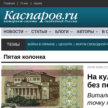
Главная
|
О нас
|
Архив
НОВОСТИ
СТАТЬИ
БЛОГИ
АВТОРЫ
В 
ТЕМЫ
ВОЙНА В УКРАИНЕ
|
ЦЕНЗУРА
|
ФОРУМ СВОБОДНОЙ 
Пятая колонка
28-05-2026 (12
На к
без 
Витали
точку 