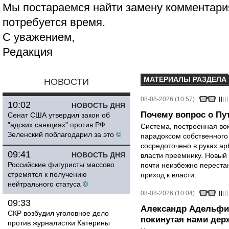
Мы постараемся найти замену комментария
потребуется время.
С уважением,
Редакция
МАТЕРИАЛЫ РАЗДЕЛА
НОВОСТИ
08-08-2026 (10:57)
10:02
НОВОСТЬ ДНЯ
Почему вопрос о Пут
Сенат США утвердил закон об
"адских санкциях" против РФ:
Система, построенная вок
Зеленский поблагодарил за это
©
парадоксом собственного
сосредоточено в руках ар
09:41
НОВОСТЬ ДНЯ
власти преемнику. Новый 
Российские фигуристы массово
почти неизбежно перестан
стремятся к получению
приход к власти.
нейтрального статуса
©
08-08-2026 (10:04)
09:33
Александр Адельфи
СКР возбудил уголовное дело
покинутая нами держ
против журналистки Катерины