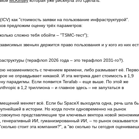
такой
McKinsey
которая уже рискнула это сделать.
 (ICV) как "стоимость заявки на пользование инфраструктурой".
ков предложим оценку трёх параметров:
колько сложно тебя обойти – "TSMC-тест");
езависимых звеньях держится право пользования и у кого из них ест
аструктуры (терафлоп 2026 года – это терафлоп 2031-го?).
свою незаменимость с течением времени, либо размывает её. Перво
ое не оправдывает никакой. И эта метрика дает стоимость в 1,9
ну парадигмы. Если появится Terafab – еще выше. По этой же
thropic в 1,2 триллиона – и главное здесь – не запутаться в
мещений меняет всё. Если бы SpaceX выходила одна, речь шла б
рупнейшей в истории. Но когда почти одновременно на рынок
, совокупно представляющие три ключевых вектора новой экономики
 генеративный ИИ, гуманизированный ИИ, – то рынок оказывается
сколько стоит эта компания?", а "во сколько ты сегодня оцениваеш