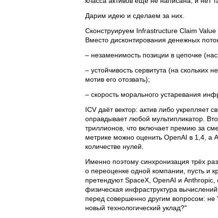
класса активов ещё не написана, и нет 
Дарим идею и сделаем за них.
Сконструируем Infrastructure Claim Value
Вместо дисконтирования денежных пото
– незаменимость позиции в цепочке (нас
– устойчивость сервитута (на скольких н
мотив его отозвать);
– скорость морального устаревания инфр
ICV даёт вектор: актив либо укрепляет 
оправдывает любой мультипликатор. Втор
триллионов, что включает премию за сме
метрике можно оценить OpenAI в 1,4, а An
количестве нулей.
Именно поэтому синхронизация трёх раз
о переоценке одной компании, пусть и к
претендуют SpaceX, OpenAI и Anthropic
физическая инфраструктура вычислений,
перед совершенно другим вопросом: не "
новый технологический уклад?"