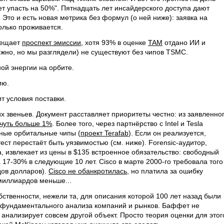
ет упасть на 50%". Пятнадцать лет инсайдерского доступа дают
 Это и есть новая метрика без формул (о ней ниже): заявка на
олько проживается.
бещает
проспект эмиссии
, хотя 93% в оценке
TAM
отдано ИИ и
но, но мы разглядели) не существуют без чипов TSMC.
ой энергии на орбите.
ию.
ит условия поставки.
их звеньев. Документ расставляет приоритеты честно: из заявленно
 чуть больше 1%
. Более того, через партнёрство с Intel и Tesla
ные орбитальные чипы (
проект Terafab
). Если он реализуется,
тест перестаёт быть уязвимостью (см. ниже). Forensic-аудитор,
 извлекает из цены в $135 встроенное обязательство: свободный
17-30% в следующие 10 лет. Cisco в марте 2000-го требовала того
дов долларов).
Cisco не обанкротилась,
но платила за ошибку
 миллиардов меньше...
ственности, нежели та, для описания которой 100 лет назад были
ы фундаментального анализа компаний и рынков. Баффет не
 анализирует совсем другой объект. Просто теория оценки для этог