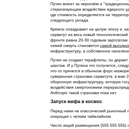
Путин воюет за чернозём и "традиционн
стерилизующем воздействии ядерного уда
где стоимость определяется не террито
следующего уклада.
Кремль опаздывает на целую эпоху и, ка
сервитут на весь новый технологический
фронте равна 20-30 годовым зарплатам 
семей смерть становится
самой выгодно
инфраструктуру, а собственное населен
Путин не создает терафлопы, он держит 
шантаж. И у Путина это получится, следу
что-то прячется в обычном форс-мажоре
суверенная страховка сервитута: в мае 
оборонную инфраструктуру, которую госу
воздействия смертономики перераспреде
Anthropic такой страховки пока нет.
Запуск мифа в космос
Перед нами не классический рыночный 
операция с четким таймлайном.
Число акций размещения (555 555 555) н