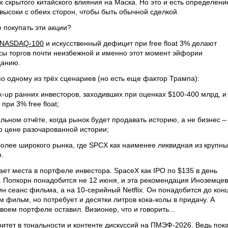
 скрытого китайского влияния на Маска. Но это и есть определени
высоки с обеих сторон, чтобы быть обычной сделкой.
 покупать эти акции?
NASDAQ-100
и искусственный дефицит при free float 3% делают
ы торгов почти неизбежной и именно этот момент эйфории
данию.
по одному из трёх сценариев (но есть еще фактор Трампа):
ck-up ранних инвесторов, заходивших при оценках $100-400 млрд, и
" при 3% free float;
ном отчёте, когда рынок будет продавать историю, а не бизнес –
по цене разочарованной истории;
более широкого рынка, где SPCX как наименее ликвидная из крупны
.
ает места в портфеле инвестора. SpaceX как IPO по $135 в день
. Попкорн понадобится не 12 июня, и эта рекомендация Иноземце
ин сеанс фильма, а на 10-серийный Netflix. Он понадобится до кон
м фильм, но потребует и десятки литров кока-колы в придачу. А
воем портфеле оставил. Визионер, что и говорить...
ритет
в тональности и контенте
дискуссий на ПМЭФ-2026. Ведь пок