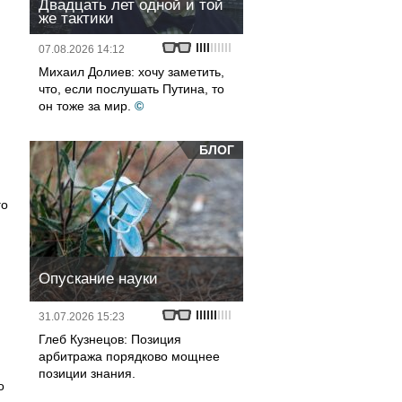
Двадцать лет одной и той
же тактики
07.08.2026 14:12
Михаил Долиев: хочу заметить,
что, если послушать Путина, то
он тоже за мир.
©
БЛОГ
го
Опускание науки
31.07.2026 15:23
Глеб Кузнецов: Позиция
арбитража порядково мощнее
позиции знания.
о