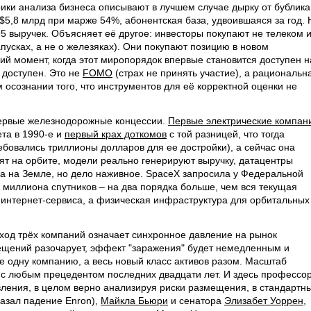
ки анализа бизнеса описывают в лучшем случае дырку от бублика
A $5,8 млрд при марже 54%, абонентская база, удвоившаяся за год. 
 95 выручек. Объясняет её другое: инвесторы покупают не телеком 
пусках, а не о железяках). Они покупают позицию в новом
ий момент, когда этот миропорядок впервые становится доступен н
 доступен. Это не
FOMO
(страх не принять участие), а рациональн
 осознании того, что инструментов для её корректной оценки не
Первые железнодорожные концессии.
Первые электрические компан
ета в 1990-е и
первый крах доткомов
с той разницей, что тогда
бовались триллионы долларов для ее достройки), а сейчас она
ят на орбите, модели реально генерируют выручку, датацентры
ка на Земле, но дело наживное. SpaceX запросила у Федеральной
 миллиона спутников – на два порядка больше, чем вся текущая
е интернет-сервиса, а физическая инфраструктура для орбитальных
ход трёх компаний означает синхронное давление на рынок
мещений разочарует, эффект "заражения" будет немедленным и
 одну компанию, а весь новый класс активов разом. Масштаб
с любым прецедентом последних двадцати лет. И здесь профессо
ления, в целом верно анализируя риски размещения, в стандартн
азал падение Enron),
Майкла Бьюри
и сенатора
Элизабет Уоррен
,