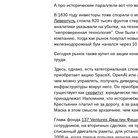
А про исторические параллели вот что в
В 1830 году инвесторы тоже спорили о 
Ливерпуль
стоила 820 тысяч фунтов стерл
аналитики указывали на убытки, на техни
"непроверенная технология". Они были 
компанию, тогда как рынок покупал нов
железнодорожный бум начался через 10 
Сегодня рынок также купит не акции кон
труда.
Здесь, однако, есть категориальная слож
приобретает акцию SpaceX, OpenAI или A
чем можно управлять, получать дивиденд
инфраструктуры вокруг него. Он приобр
существует как
сервитут
: юридически тво
принадлежат. Напомним, что исторически
Крестьянин платил не за дорогу, а за р
Маска в этом смысле архаичнее, чем каже
Глава фонда
137 Ventures Джастин Фиш
сотрудников, на вторичных сделках, не 
списанный двигатель ракеты, для устано
2008-м, когда третья попытка запуска за