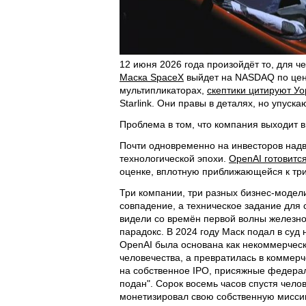
12 июня 2026 года произойдёт то, для ч
Маска SpaceX
выйдет на NASDAQ по цене
мультипликаторах,
скептики цитируют У
Starlink. Они правы в деталях, но упуска
Проблема в том, что компания выходит в
Почти одновременно на инвесторов надв
технологической эпохи.
OpenAI готовится
оценке, вплотную приближающейся к тр
Три компании, три разных бизнес-модели
совпадение, а техническое задание для 
видели со времён первой волны железнод
парадокс. В 2024 году Маск подал в суд
OpenAI была основана как некоммерческ
человечества, а превратилась в коммерче
на собственное IPO, присяжные федерал
подан". Сорок восемь часов спустя чело
монетизировал свою собственную миссию