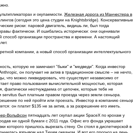
ажно.
мультипликаторах и окупаемости.
Железная дорога из Манчестера в
ингов (сегодня это цена студии на Knightsbridge). Консервативные
ческие риски: паровой двигатель, видишь ли, был тогда
правы фактически. И ошибались исторически: они оценивали
ый способ организации пространства и времени. А настоящий
лет.
кретной компании, а новый способ организации интеллектуального
ность, которую не замечают "быки" и "медведи". Когда инвестор
nthropic, он получает не актив в традиционном смысле – не нечто,
ы, что можно ликвидировать, что существует независимо от
етает право пользования вычислительной мощностью, которая
я, фактически неотчуждаема от цепочек, которые тебе не
 servitus был платным правом проезда через земли сеньора.
азрешение по ней пройти или проехать. Инвестор в компанию сеньо
тся: он платит $135 не за актив, а за разрешение его иметь.
нер-Вольфсон
пятнадцать лет скупал акции SpaceX по крохам у
продав ни одной бумаги с 2011 года. Офис его фонда украшает
вки которого пришлось вырезать стену. Он стоял в диспетчерской в
кончилась взрывом над Тихим океаном. И вот его прогноз на день