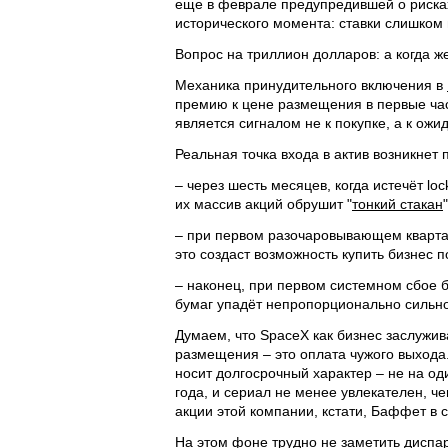
еще в феврале предупредившей о рисках
исторического момента: ставки слишком 
Вопрос на триллион долларов: а когда же
Механика принудительного включения в
премию к цене размещения в первые час
является сигналом не к покупке, а к ожи
Реальная точка входа в актив возникнет 
– через шесть месяцев, когда истечёт lo
их массив акций обрушит "
тонкий стакан
– при первом разочаровывающем кварталь
это создаст возможность купить бизнес 
– наконец, при первом системном сбое 
бумаг упадёт непропорционально сильно
Думаем, что SpaceX как бизнес заслужив
размещения – это оплата чужого выхода
носит долгосрочный характер – не на од
года, и сериал не менее увлекателен, че
акции этой компании, кстати, Баффет в с
На этом фоне трудно не заметить диспа