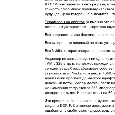
IPO: "Может вырасти в четыре раза, мож
точность плюс-минус половину капитала.
будущее, цена которой не выводится – т
Терафлопы на орбитах
(а именно это о
летающим датацентрам – спрятано надеж
Без энергосетей или бесплатной солнечн
Без суверенных лицензий на эксплуатац
Без Nvidia, которая завтра не пересмотр
Акционер не контролирует ни одно из эт
TAM в $28,5 трлн. на космос
приходится
сегодня SpaceX разрабатывает собствен
зависимость от Nvidia исчезает, и TSMC-
дочитавший проспект до мелкого шрифта,
денежный поток SpaceX должен расти на 
же (компания тогда стоила 555 миллиар
двадцать пять лет. И сейчас стоит на 60
Это принципиально иная конструкция соб
созданы DCF, P/E и прочие инструмент
ошибается в своём скептицизме, ведь он