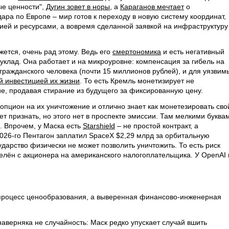
ые ценности",
Дугин зовет в норы
, а
Караганов мечтает
о
ра по Европе – мир готов к переходу в новую систему координат,
рией и ресурсами, а вовремя сделанной заявкой на инфраструктуру
жется, очень рад этому. Ведь его
смертономика
и есть негативный
 уклад. Она работает и на микроуровне: компенсация за гибель на
гражданского человека (почти 15 миллионов рублей), и для уязвим
й инвестицией их жизни
. То есть Кремль монетизирует не
ие, продавая стирание из будущего за фиксированную цену.
опцион на их уничтожение и отлично знает как монетезировать сво
ет признать, но этого нет в проспекте эмиссии. Там мелкими буква
. Впрочем, у Маска есть
Starshield
– не простой контракт, а
2026-го Пентагон заплатил SpaceX $2,29 млрд за орбитальную
дарство физически не может позволить уничтожить. То есть риск
лён с акционера на американского налогоплательщика. У OpenAI 
процесс ценообразования, а выверенная финансово-инженерная
аверняка не случайность: Маск редко упускает случай вшить