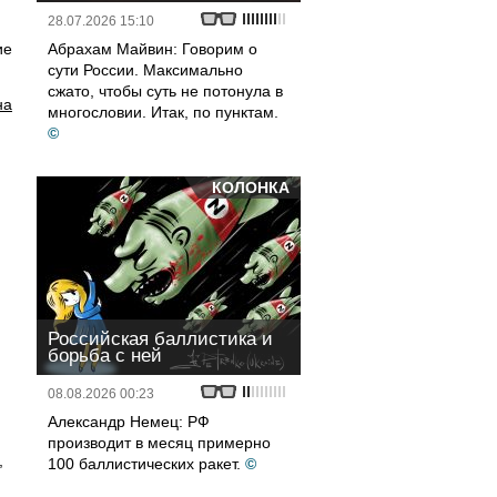
28.07.2026 15:10
ие
Абрахам Майвин: Говорим о
сути России. Максимально
сжато, чтобы суть не потонула в
на
многословии. Итак, по пунктам.
©
КОЛОНКА
Российская баллистика и
борьба с ней
08.08.2026 00:23
Александр Немец: РФ
производит в месяц примерно
,
100 баллистических ракет.
©