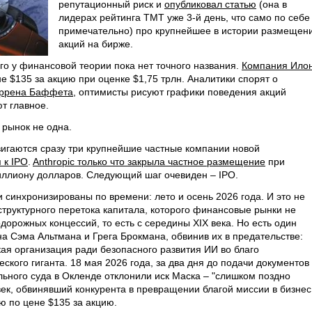
репутационный риск и
опубликовал статью
(она в
лидерах рейтинга ТМТ уже 3-й день, что само по себе
примечательно) про крупнейшее в истории размещен
акций на бирже.
его у финансовой теории пока нет точного названия.
Компания Ило
 $135 за акцию при оценке $1,75 трлн. Аналитики спорят о
оррена Баффета
, оптимисты рисуют графики поведения акций
ют главное.
 рынок не одна.
игаются сразу три крупнейшие частные компании новой
 к IPO
.
Anthropic только что закрыла частное размещение
при
иллиону долларов. Следующий шаг очевиден – IPO.
 синхронизированы по времени: лето и осень 2026 года. И это не
структурного перетока капитала, которого финансовые рынки не
орожных концессий, то есть с середины XIX века. Но есть один
 на Сэма Альтмана и Грега Брокмана, обвинив их в предательстве:
ая организация ради безопасного развития ИИ во благо
ского гиганта. 18 мая 2026 года, за два дня до подачи документов
ьного суда в Окленде отклонили иск Маска – "слишком поздно
век, обвинявший конкурента в превращении благой миссии в бизнес
 по цене $135 за акцию.