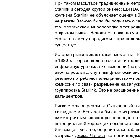
При таком масштабе традиционные метри
Starlink и сегодня крутой бизнес: EBITD
крутизна Starlink не объясняет оценку в
не ракеты (можно было бы подумать о за
технологическом миропорядке в тот редк
открытом рынке. Непонятен пока, но уже
ставка на смену парадигмы – при полном
существует.
История рынков знает такие моменты. 
в 1890-х. Первая волна развития интерн
инфраструктура была иллюзорной (потре
вполне реальна: спутники физически вис
реально потребляют электричество – по
комиссии по связи разрешение на запуск
группировка Starlink. Это не расширени
дата-центров.
Риски столь же реальны. Синхронный вы
ликвидности. Если хотя бы одно из раз
симметричным: инвесторы переоценят не
потенциальной коррекции несопоставим 
Иноземцев, увы, недооценил масштаб яв
метриках
Джима Чаноса
(который предск