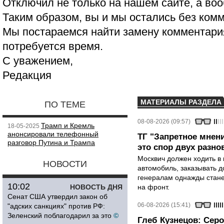
Отключил не только на нашем сайте, а воо
Таким образом, вы и мы остались без ком
Мы постараемся найти замену комментария
потребуется время.
С уважением,
Редакция
МАТЕРИАЛЫ РАЗДЕЛА
ПО ТЕМЕ
08-08-2026 (09:57)
Трамп и Кремль
18-05-2025
анонсировали телефонный
ТГ "Запретное мнени
разговор Путина и Трампа
это спор двух разно
Москвич должен ходить в 
НОВОСТИ
автомобиль, заказывать д
генералам однажды стане
10:02
НОВОСТЬ ДНЯ
на фронт.
Сенат США утвердил закон об
06-08-2026 (15:41)
"адских санкциях" против РФ:
Зеленский поблагодарил за это
©
Глеб Кузнецов: Серо