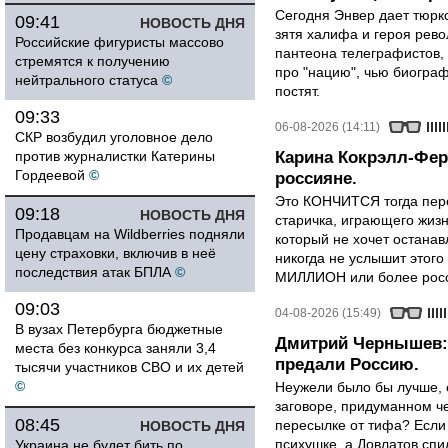
Сегодня Энвер дает тюрк
09:41
НОВОСТЬ ДНЯ
зятя халифа и героя рево
Российские фигуристы массово
пантеона телеграфистов,
стремятся к получению
про "нацию", чью биограф
нейтрального статуса
©
постят.
09:33
06-08-2026 (14:11)
СКР возбудил уголовное дело
против журналистки Катерины
Карина Кокрэлл-Фер
Гордеевой
©
россияне.
Это КОНЧИТСЯ тогда пере
09:18
НОВОСТЬ ДНЯ
старичка, играющего жизн
Продавцам на Wildberries подняли
который не хочет останавл
цену страховки, включив в неё
никогда не услышит этого
последствия атак БПЛА
©
МИЛЛИОН или более росси
09:03
04-08-2026 (15:49)
В вузах Петербурга бюджетные
Дмитрий Чернышев: 
места без конкурса заняли 3,4
предали Россию.
тысячи участников СВО и их детей
©
Неужели было бы лучше, 
заговоре, придуманном че
08:45
пересылке от тифа? Если
НОВОСТЬ ДНЯ
психушке, а Довлатов спи
Украина не будет бить по