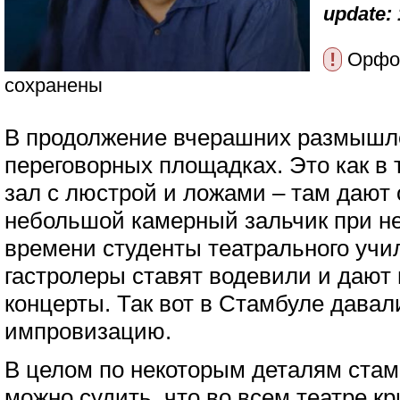
update: 
!
Орфог
сохранены
В продолжение вчерашних размышле
переговорных площадках. Это как в 
зал с люстрой и ложами – там дают 
небольшой камерный зальчик при не
времени студенты театрального учи
гастролеры ставят водевили и даю
концерты. Так вот в Стамбуле давал
импровизацию.
В целом по некоторым деталям ста
можно судить, что во всем театре кр