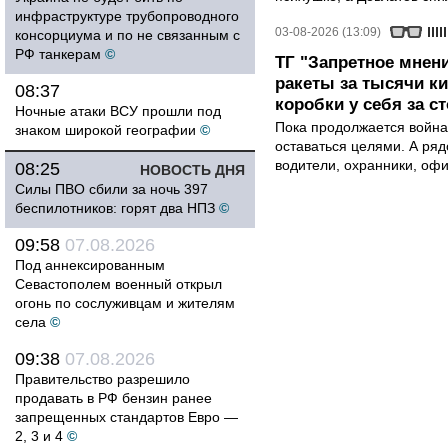
инфраструктуре трубопроводного
03-08-2026 (13:09)
консорциума и по не связанным с
РФ танкерам
©
ТГ "Запретное мнени
ракеты за тысячи ки
08:37
коробки у себя за с
Ночные атаки ВСУ прошли под
Пока продолжается война
знаком широкой географии
©
оставаться целями. А ряд
водители, охранники, оф
08:25
НОВОСТЬ ДНЯ
Силы ПВО сбили за ночь 397
беспилотников: горят два НПЗ
©
09:58
07.08.2026
Под аннексированным
Севастополем военный открыл
огонь по сослуживцам и жителям
села
©
09:38
07.08.2026
Правительство разрешило
продавать в РФ бензин ранее
запрещенных стандартов Евро —
2, 3 и 4
©